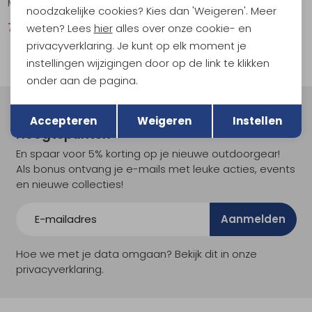
Move Tech Shirt Night Sky/Chalk
Just Right Tank Black/Onyx
noodzakelijke cookies? Kies dan 'Weigeren'. Meer
70,95
94,95
25,95
34,95
weten? Lees
hier
alles over onze cookie- en
privacyverklaring. Je kunt op elk moment je
instellingen wijzigingen door op de link te klikken
onder aan de pagina.
Terug
Opslaan
Meld je aan voor Kathmandu
Accepteren
Weigeren
Instellen
Hoogtepunten
En spaar voor 5% korting op je nieuwe outdoorgear!
Als bonus ontvang je e-mails met leuke acties, events
en nieuwe collecties!
Aanmelden
Hoe we met je data omgaan? Bekijk dit in onze
privacyverklaring.