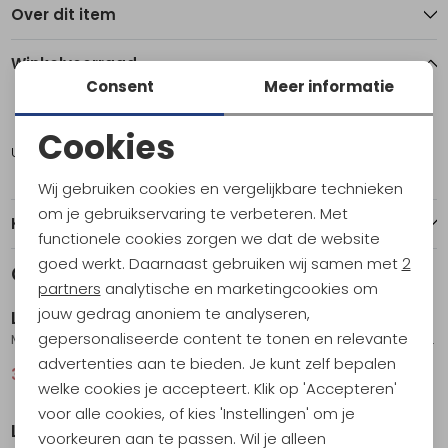
Over dit item
Winkelvoorraad
Consent
Meer informatie
S
Cookies
Utrecht
1
Noodzakelijke cookies
Wij gebruiken cookies en vergelijkbare technieken
Personalisatie cookies
om je gebruikservaring te verbeteren. Met
Kenmerken
functionele cookies zorgen we dat de website
Analytische cookies
goed werkt. Daarnaast gebruiken wij samen met
2
Gerelateerde producten
Sale
Sale
Marketing cookies
partners
analytische en marketingcookies om
jouw gedrag anoniem te analyseren,
La Sportiva
La Sportiva
gepersonaliseerde content te tonen en relevante
Moon Climb T-Shirt Redwood/Mountain Red
Traverse T-Shirt Night Sky/Chalk
advertenties aan te bieden. Je kunt zelf bepalen
32,95
44,95
40,95
54,95
welke cookies je accepteert. Klik op 'Accepteren'
Sale
Sale
voor alle cookies, of kies 'Instellingen' om je
La Sportiva
La Sportiva
voorkeuren aan te passen. Wil je alleen