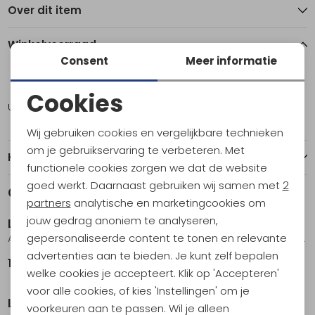
Over dit item
Winkelvoorraad
Consent
Meer informatie
M
Cookies
Utrecht
1
Noodzakelijke cookies
Wij gebruiken cookies en vergelijkbare technieken
Personalisatie cookies
om je gebruikservaring te verbeteren. Met
Kenmerken
functionele cookies zorgen we dat de website
Analytische cookies
goed werkt. Daarnaast gebruiken wij samen met
2
Gerelateerde producten
Marketing cookies
partners
analytische en marketingcookies om
jouw gedrag anoniem te analyseren,
La Sportiva
La Sportiva
gepersonaliseerde content te tonen en relevante
Agon Hoody Hawaiian Sun/Sangria
Big Wall Pullover Hoody Onyx/Chalk
advertenties aan te bieden. Je kunt zelf bepalen
159,95
159,95
welke cookies je accepteert. Klik op 'Accepteren'
voor alle cookies, of kies 'Instellingen' om je
La Sportiva
La Sportiva
voorkeuren aan te passen. Wil je alleen