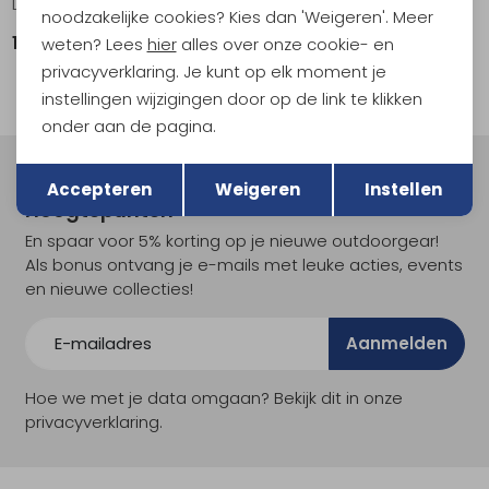
Lucendro Thermal Hoody Night Sky
Cosmic Thermal Jkt Black
noodzakelijke cookies? Kies dan 'Weigeren'. Meer
184,95
129,95
weten? Lees
hier
alles over onze cookie- en
privacyverklaring. Je kunt op elk moment je
instellingen wijzigingen door op de link te klikken
onder aan de pagina.
Terug
Opslaan
Meld je aan voor Kathmandu
Accepteren
Weigeren
Instellen
Hoogtepunten
En spaar voor 5% korting op je nieuwe outdoorgear!
Als bonus ontvang je e-mails met leuke acties, events
en nieuwe collecties!
Aanmelden
Hoe we met je data omgaan? Bekijk dit in onze
privacyverklaring.