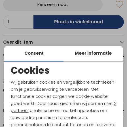
Kies een maat
Plaats in winkelmand
Over dit item
Consent
Meer informatie
Winkelvoorraad
Cookies
S
M
L
XL
Noodzakelijke cookies
Amsterdam
0
1
1
0
Wij gebruiken cookies en vergelijkbare technieken
Personalisatie cookies
om je gebruikservaring te verbeteren. Met
Utrecht
1
0
1
1
functionele cookies zorgen we dat de website
Analytische cookies
goed werkt. Daarnaast gebruiken wij samen met
2
Marketing cookies
partners
analytische en marketingcookies om
Kenmerken
jouw gedrag anoniem te analyseren,
Gerelateerde producten
gepersonaliseerde content te tonen en relevante
Sale
Sale