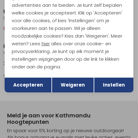
advertenties aan te bieden. Je kunt zelf bepalen
Kavu
Kavu
welke cookies je accepteert. Klik op 'Accepteren'
Sunlite Hoodie Women's Soft Bloom
Sea La Vie Women's Botanical Bloom
voor alle cookies, of kies 'Instellingen' om je
voorkeuren aan te passen. Wil je alleen
55,95
74,95
55,95
74,95
Sale
Sale
noodzakelijke cookies? Kies dan 'Weigeren'. Meer
weten? Lees
hier
alles over onze cookie- en
Kavu
Kavu
privacyverklaring. Je kunt op elk moment je
Vacay Women's Basswood
Sunshade Hoodie Women's Mod Mix
instellingen wijzigingen door op de link te klikken
36,95
49,95
62,95
84,95
onder aan de pagina.
Terug
Opslaan
Accepteren
Weigeren
Instellen
Meld je aan voor Kathmandu
Hoogtepunten
En spaar voor 5% korting op je nieuwe outdoorgear!
Als bonus ontvang je e-mails met leuke acties, events