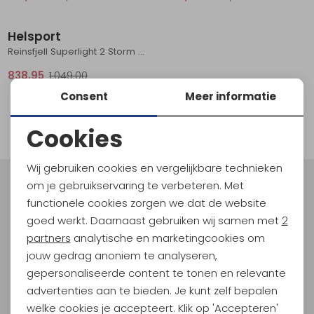
Sale
Schoenonderhoud
Bagagezakken en Tonnen
Wandelstokken en Gamaschen
Kampeermeubels
Pof, Pofzakken en Training
Wandelschoenen Heren
Skibroeken
Expeditie accessoires
Expeditie jassen
Fietsbroeken
Expeditie accessoires
Helsport
Rugzak accessoires
Cadeaus en Diensten
Wassen
Klimtouw en Bandsling
Sokken
Fietsbroeken
Expeditie broeken
Reinsfjell Superlight 2 Storm Blue
838,95
1.049,00
Ijsklimmen en Stijgijzers
Drinksysteem
Expeditie broeken
Consent
Meer informatie
1
Sneeuwwandelen
Wandelstokken en Gamaschen
filter
Cookies
Zonnebrillen
Noodzakelijke cookies
Wij gebruiken cookies en vergelijkbare technieken
Personalisatie cookies
om je gebruikservaring te verbeteren. Met
Meld je aan voor Kathmandu
functionele cookies zorgen we dat de website
Hoogtepunten
Analytische cookies
goed werkt. Daarnaast gebruiken wij samen met
2
En spaar voor 5% korting op je nieuwe outdoorgear!
Marketing cookies
partners
analytische en marketingcookies om
Als bonus ontvang je e-mails met leuke acties, events
jouw gedrag anoniem te analyseren,
en nieuwe collecties!
gepersonaliseerde content te tonen en relevante
advertenties aan te bieden. Je kunt zelf bepalen
Aanmelden
welke cookies je accepteert. Klik op 'Accepteren'