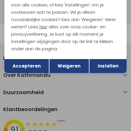
voor alle cookies, of kies 'Instellingen' om je
Hoe we met je data omgaan? Bekijk dit in onze
privacyverklaring.
voorkeuren aan te passen. Wil je alleen
noodzakelijke cookies? Kies dan 'Weigeren'. Meer
weten? Lees
hier
alles over onze cookie- en
Automatisch sparen voor korting
privacyverklaring. Je kunt op elk moment je
instellingen wijzigingen door op de link te klikken
onder aan de pagina.
Klantenservice
Terug
Opslaan
Accepteren
Weigeren
Instellen
Over Kathmandu
Duurzaamheid
Klantbeoordelingen
9.1