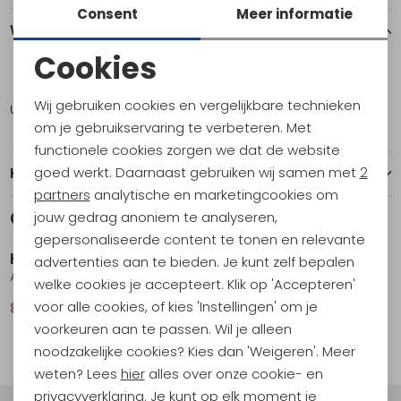
Consent
Meer informatie
Winkelvoorraad
Cookies
ONE
Noodzakelijke cookies
Wij gebruiken cookies en vergelijkbare technieken
Utrecht
1
Personalisatie cookies
om je gebruikservaring te verbeteren. Met
functionele cookies zorgen we dat de website
Analytische cookies
goed werkt. Daarnaast gebruiken wij samen met
2
Kenmerken
Marketing cookies
partners
analytische en marketingcookies om
Gerelateerde producten
jouw gedrag anoniem te analyseren,
Sale
Sale
gepersonaliseerde content te tonen en relevante
Helsport
Helsport
advertenties aan te bieden. Je kunt zelf bepalen
Adventure Lofoten SL 2 Grey
Reinsfjell Superlight 2 Storm Blue
welke cookies je accepteert. Klik op 'Accepteren'
voor alle cookies, of kies 'Instellingen' om je
838,95
1.049,00
838,95
1.049,00
voorkeuren aan te passen. Wil je alleen
noodzakelijke cookies? Kies dan 'Weigeren'. Meer
weten? Lees
hier
alles over onze cookie- en
privacyverklaring. Je kunt op elk moment je