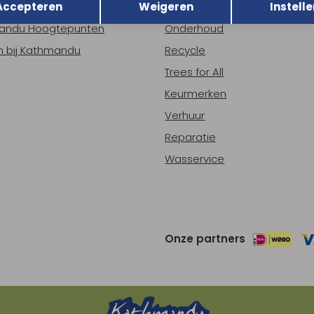
Accepteren
Weigeren
Instelle
ns
Nieuws
andu Hoogtepunten
Onderhoud
 bij Kathmandu
Recycle
Trees for All
Keurmerken
Verhuur
Reparatie
Wasservice
Onze partners