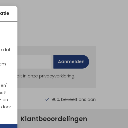
atie
e dat
Aanmelden
iem
ekijk dit in onze privacyverklaring.
gen'
es?
en €30,-
96% beveelt ons aan
- en
n door
Klantbeoordelingen