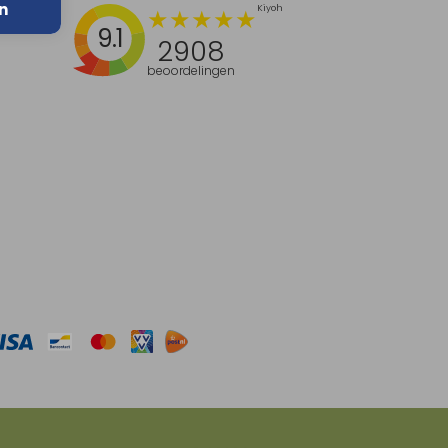
n
9.1
2908
beoordelingen