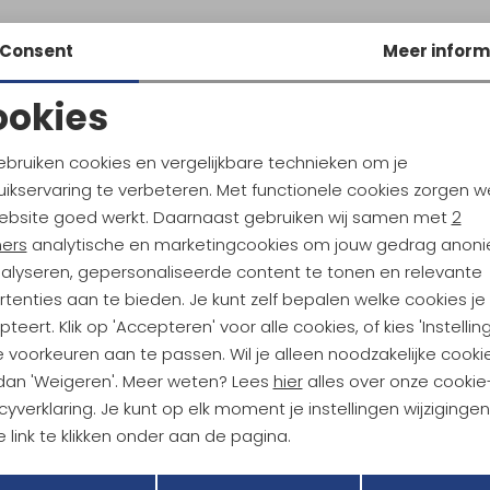
Consent
Meer inform
ookies
Noodzakelijke cookies
Personalisatie cookies
ebruiken cookies en vergelijkbare technieken om je
ikservaring te verbeteren. Met functionele cookies zorgen w
Analytische cookies
Marketing cookies
ebsite goed werkt. Daarnaast gebruiken wij samen met
2
ndu Hoogtepunten
ners
analytische en marketingcookies om jouw gedrag anon
tdoorgear! Als bonus ontvang
nalyseren, gepersonaliseerde content te tonen en relevante
uwe collecties!
Hoe we met je data omgaan? B
tenties aan te bieden. Je kunt zelf bepalen welke cookies je
teert. Klik op 'Accepteren' voor alle cookies, of kies 'Instellin
 voorkeuren aan te passen. Wil je alleen noodzakelijke cooki
h sparen voor korting
Gratis verzending bov
 dan 'Weigeren'. Meer weten? Lees
hier
alles over onze cookie
cyverklaring. Je kunt op elk moment je instellingen wijziginge
 link te klikken onder aan de pagina.
r Kathmandu
Duurzaamheid
Terug
Opslaan