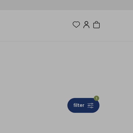
1
filter