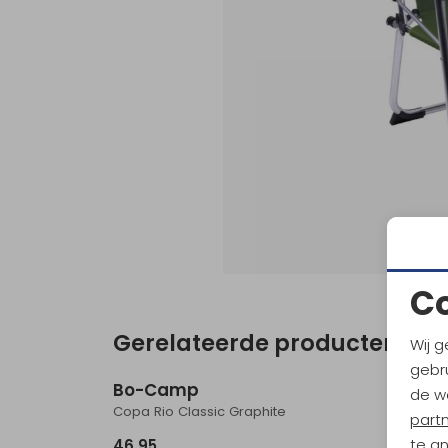
C
Gerelateerde producten
Wij g
gebru
Bo-Camp
Bo-C
de w
Copa Rio Classic Graphite
Morris 
part
te a
46,95
114,95