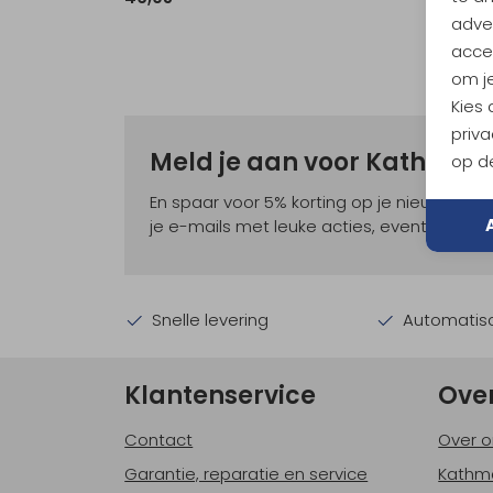
adver
accep
om je
Kies
priva
Meld je aan voor Kathma
op de
En spaar voor 5% korting op je nieuwe ou
je e-mails met leuke acties, events en nie
Snelle levering
Automatisc
Klantenservice
Ove
Contact
Over o
Garantie, reparatie en service
Kathm