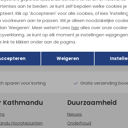
tenties aan te bieden. Je kunt zelf bepalen welke cookies je
teert. Klik op 'Accepteren' voor alle cookies, of kies 'Instellin
 voorkeuren aan te passen. Wil je alleen noodzakelijke cooki
 dan 'Weigeren'. Meer weten? Lees
hier
alles over onze cookie
cyverklaring. Je kunt op elk moment je instellingen wijziginge
ndu Hoogtepunten
 link te klikken onder aan de pagina.
Terug
Opslaan
tdoorgear! Als bonus ontvang
Accepteren
Weigeren
Instelle
uwe collecties!
Hoe we met je data omgaan? B
h sparen voor korting
Gratis verzending bov
r Kathmandu
Duurzaamheid
ns
Nieuws
andu Hoogtepunten
Onderhoud