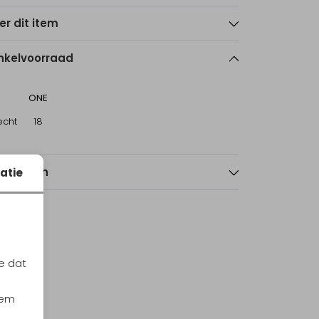
er dit item
nkelvoorraad
ONE
echt
18
nmerken
atie
e dat
Tafel Suffolk Bamboe 80 x 60 cm Bamboo
iem