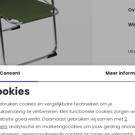
Ov
Wi
Utr
Ke
Consent
Meer inform
ookies
Noodzakelijke cookies
Personalisatie cookies
ebruiken cookies en vergelijkbare technieken om je
ikservaring te verbeteren. Met functionele cookies zorgen w
Analytische cookies
Marketing cookies
amp
Bo-Camp
ebsite goed werkt. Daarnaast gebruiken wij samen met
2
Table 65 x 50cm
ners
analytische en marketingcookies om jouw gedrag anon
nalyseren, gepersonaliseerde content te tonen en relevante
134,95