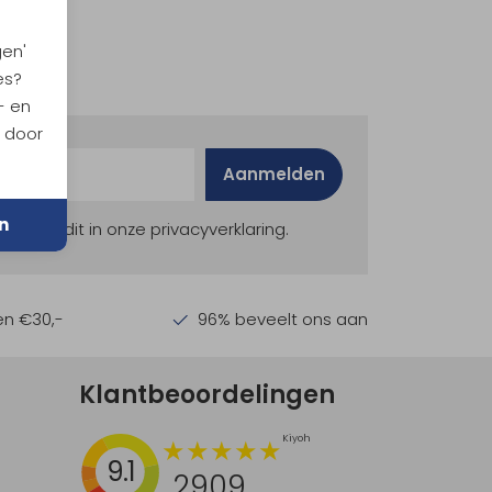
gen'
es?
- en
n door
Aanmelden
n
ekijk dit in onze privacyverklaring.
en €30,-
96% beveelt ons aan
Klantbeoordelingen
9.1
2909