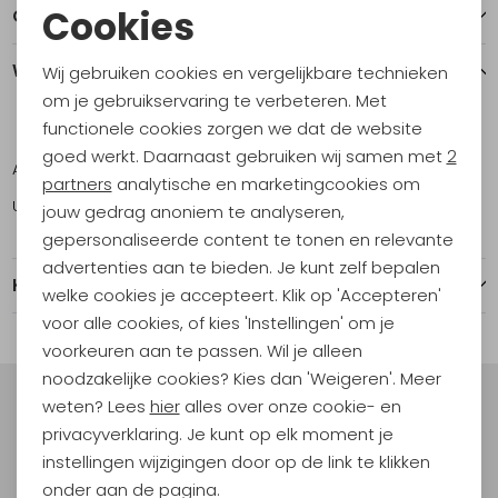
Cookies
Over dit item
Noodzakelijke cookies
Winkelvoorraad
Wij gebruiken cookies en vergelijkbare technieken
Personalisatie cookies
om je gebruikservaring te verbeteren. Met
functionele cookies zorgen we dat de website
S
M
L
XL
XXL
Analytische cookies
goed werkt. Daarnaast gebruiken wij samen met
2
Amsterdam
1
1
1
1
0
Marketing cookies
partners
analytische en marketingcookies om
Utrecht
1
2
0
1
1
jouw gedrag anoniem te analyseren,
gepersonaliseerde content te tonen en relevante
advertenties aan te bieden. Je kunt zelf bepalen
Kenmerken
welke cookies je accepteert. Klik op 'Accepteren'
voor alle cookies, of kies 'Instellingen' om je
voorkeuren aan te passen. Wil je alleen
noodzakelijke cookies? Kies dan 'Weigeren'. Meer
weten? Lees
hier
alles over onze cookie- en
Meld je aan voor Kathmandu
privacyverklaring. Je kunt op elk moment je
Hoogtepunten
instellingen wijzigingen door op de link te klikken
En spaar voor 5% korting op je nieuwe outdoorgear!
onder aan de pagina.
Als bonus ontvang je e-mails met leuke acties, events