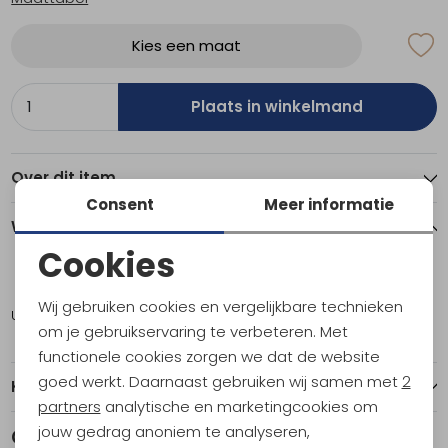
Kies een maat
Plaats in winkelmand
Over dit item
Consent
Meer informatie
Winkelvoorraad
Cookies
Noodzakelijke cookies
XL
Wij gebruiken cookies en vergelijkbare technieken
Utrecht
1
Personalisatie cookies
om je gebruikservaring te verbeteren. Met
functionele cookies zorgen we dat de website
Analytische cookies
goed werkt. Daarnaast gebruiken wij samen met
2
Kenmerken
Marketing cookies
partners
analytische en marketingcookies om
jouw gedrag anoniem te analyseren,
Gerelateerde producten