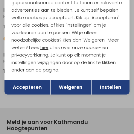
gepersonaliseerde content te tonen en relevante
Icebreaker
Icebreaker
advertenties aan te bieden. Je kunt zelf bepalen
Mer 260 Zoneknit Seamless Bra Women's Fervid
200 Oasis LS Half Zip Women's Summit
welke cookies je accepteert. Klik op 'Accepteren'
voor alle cookies, of kies 'Instellingen' om je
109,95
109,95
voorkeuren aan te passen. Wil je alleen
noodzakelijke cookies? Kies dan 'Weigeren'. Meer
weten? Lees
hier
alles over onze cookie- en
Icebreaker
Icebreaker
privacyverklaring. Je kunt op elk moment je
Mer 200 Oasis High Rise Leggings Women's Black
200 Oasis LS Crewe Women's Topaz
instellingen wijzigingen door op de link te klikken
onder aan de pagina.
105,95
99,95
Terug
Opslaan
Accepteren
Weigeren
Instellen
Meld je aan voor Kathmandu
Hoogtepunten