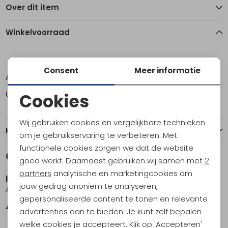
Over dit item
Winkelvoorraad
S
XXL
Consent
Meer informatie
Amsterdam
1
0
Utrecht
0
1
Cookies
Noodzakelijke cookies
Wij gebruiken cookies en vergelijkbare technieken
Kenmerken
Personalisatie cookies
om je gebruikservaring te verbeteren. Met
functionele cookies zorgen we dat de website
Analytische cookies
Gerelateerde producten
Nieuw
goed werkt. Daarnaast gebruiken wij samen met
2
Marketing cookies
partners
analytische en marketingcookies om
Icebreaker
Icebreaker
jouw gedrag anoniem te analyseren,
Anatomica Boxers wFly Black
Merino 150 Anatomica Boxer Midnight Navy
gepersonaliseerde content te tonen en relevante
49,95
45,95
advertenties aan te bieden. Je kunt zelf bepalen
welke cookies je accepteert. Klik op 'Accepteren'