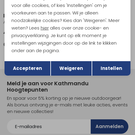
voor alle cookies, of kies 'Instellingen' om je
voorkeuren aan te passen. Wil je alleen
Icebreaker
Icebreaker
noodzakelijke cookies? Kies dan 'Weigeren'. Meer
Anatomica Boxers Fervid
200 Oasis LS Crewe Agate
weten? Lees
hier
alles over onze cookie- en
45,95
99,95
privacyverklaring. Je kunt op elk moment je
instellingen wijzigingen door op de link te klikken
onder aan de pagina.
Terug
Opslaan
Accepteren
Weigeren
Instellen
Meld je aan voor Kathmandu
Hoogtepunten
En spaar voor 5% korting op je nieuwe outdoorgear!
Als bonus ontvang je e-mails met leuke acties, events
en nieuwe collecties!
Aanmelden