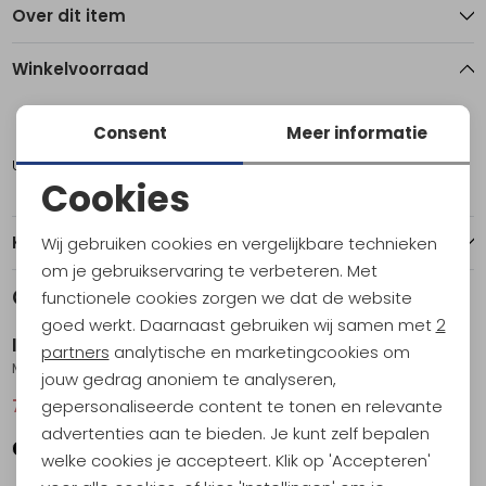
Over dit item
Winkelvoorraad
30
32
Consent
Meer informatie
Utrecht
1
1
Cookies
Noodzakelijke cookies
Kenmerken
Wij gebruiken cookies en vergelijkbare technieken
Personalisatie cookies
om je gebruikservaring te verbeteren. Met
Gerelateerde producten
functionele cookies zorgen we dat de website
Sale
Analytische cookies
goed werkt. Daarnaast gebruiken wij samen met
2
Icebreaker
Icebreaker
Marketing cookies
partners
analytische en marketingcookies om
Mer Crush II Shorts Women's Bittersweet Hthr
Mer 260 Zoneknit Seamless 25 Tights Women's Porcini
jouw gedrag anoniem te analyseren,
gepersonaliseerde content te tonen en relevante
74,95
99,95
139,95
advertenties aan te bieden. Je kunt zelf bepalen
welke cookies je accepteert. Klik op 'Accepteren'
Sale
Sale