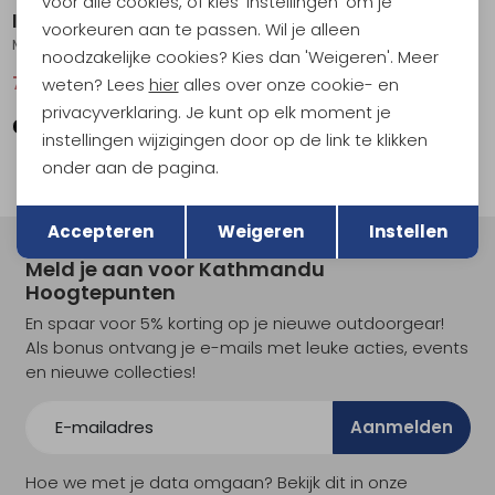
voor alle cookies, of kies 'Instellingen' om je
Icebreaker
Icebreaker
voorkeuren aan te passen. Wil je alleen
Mer Crush II Shorts Women's Black
Mer 125 ZoneKnit Speed 3 Shorts Women's Olive
noodzakelijke cookies? Kies dan 'Weigeren'. Meer
74,95
99,95
44,95
89,95
weten? Lees
hier
alles over onze cookie- en
privacyverklaring. Je kunt op elk moment je
instellingen wijzigingen door op de link te klikken
onder aan de pagina.
Terug
Opslaan
Accepteren
Weigeren
Instellen
Meld je aan voor Kathmandu
Hoogtepunten
En spaar voor 5% korting op je nieuwe outdoorgear!
Als bonus ontvang je e-mails met leuke acties, events
en nieuwe collecties!
Aanmelden
Hoe we met je data omgaan? Bekijk dit in onze