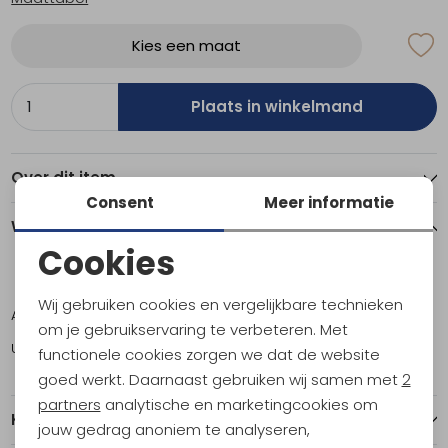
Kies een maat
Plaats in winkelmand
Over dit item
Consent
Meer informatie
Winkelvoorraad
Cookies
Noodzakelijke cookies
ONE
Wij gebruiken cookies en vergelijkbare technieken
Amsterdam
1
Personalisatie cookies
om je gebruikservaring te verbeteren. Met
Utrecht
3
functionele cookies zorgen we dat de website
Analytische cookies
goed werkt. Daarnaast gebruiken wij samen met
2
Marketing cookies
partners
analytische en marketingcookies om
Kenmerken
jouw gedrag anoniem te analyseren,