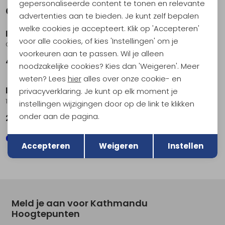
gepersonaliseerde content te tonen en relevante
Gerelateerde producten
Nieuw
Nieuw
advertenties aan te bieden. Je kunt zelf bepalen
welke cookies je accepteert. Klik op 'Accepteren'
Icebreaker
Icebreaker
voor alle cookies, of kies 'Instellingen' om je
Quantum Gloves Black
260 Tech Glove Liners Black
voorkeuren aan te passen. Wil je alleen
45,95
39,95
noodzakelijke cookies? Kies dan 'Weigeren'. Meer
weten? Lees
hier
alles over onze cookie- en
Icebreaker
Icebreaker
privacyverklaring. Je kunt op elk moment je
125 Cool-Lite Sphere Beanie Atlantis
Cool-Lite Flexi Headband Metro Hthr
instellingen wijzigingen door op de link te klikken
onder aan de pagina.
29,95
25,95
Terug
Opslaan
Accepteren
Weigeren
Instellen
Meld je aan voor Kathmandu
Hoogtepunten