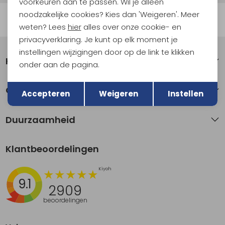
voorkeuren aan te passen. Wil je alleen
noodzakelijke cookies? Kies dan 'Weigeren'. Meer
Automatisch sparen voor korting
weten? Lees
hier
alles over onze cookie- en
privacyverklaring. Je kunt op elk moment je
instellingen wijzigingen door op de link te klikken
Klantenservice
onder aan de pagina.
Terug
Opslaan
Over Kathmandu
Accepteren
Weigeren
Instellen
Duurzaamheid
Klantbeoordelingen
9.1
2909
beoordelingen