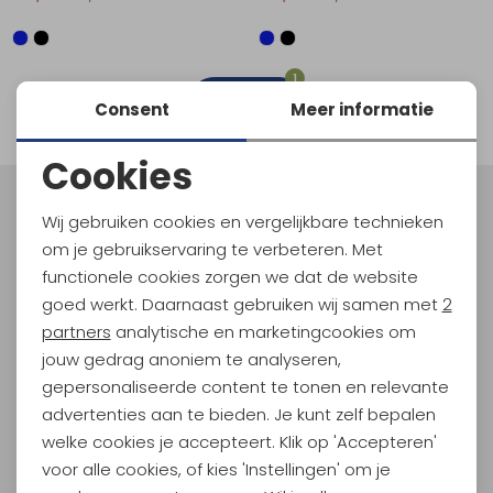
Schoenonderhoud
Bagagezakken en Tonnen
Wandelstokken en Gamaschen
Kampeermeubels
Pof, Pofzakken en Training
Wandelschoenen Heren
Skibroeken
Expeditie accessoires
Expeditie jassen
Fietsbroeken
Expeditie accessoires
Rugzak accessoires
Cadeaus en Diensten
Wassen
Klimtouw en Bandsling
Sokken
Fietsbroeken
Expeditie broeken
1
filter
Consent
Meer informatie
Ijsklimmen en Stijgijzers
Drinksysteem
Expeditie broeken
Cookies
Sneeuwwandelen
Wandelstokken en Gamaschen
Noodzakelijke cookies
Meld je aan voor Kathmandu
Wij gebruiken cookies en vergelijkbare technieken
Zonnebrillen
Hoogtepunten
Personalisatie cookies
om je gebruikservaring te verbeteren. Met
En spaar voor 5% korting op je nieuwe outdoorgear!
functionele cookies zorgen we dat de website
Analytische cookies
Als bonus ontvang je e-mails met leuke acties, events
goed werkt. Daarnaast gebruiken wij samen met
2
en nieuwe collecties!
Marketing cookies
partners
analytische en marketingcookies om
jouw gedrag anoniem te analyseren,
Aanmelden
gepersonaliseerde content te tonen en relevante
advertenties aan te bieden. Je kunt zelf bepalen
Hoe we met je data omgaan? Bekijk dit in onze
welke cookies je accepteert. Klik op 'Accepteren'
privacyverklaring.
voor alle cookies, of kies 'Instellingen' om je