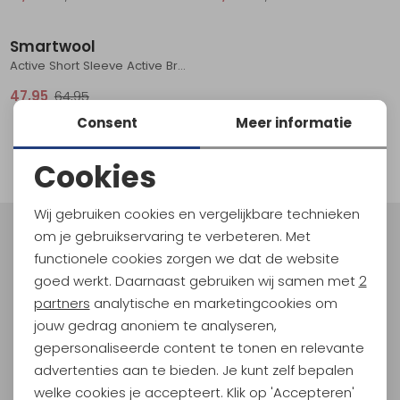
Sale
Schoenonderhoud
Bagagezakken en Tonnen
Wandelstokken en Gamaschen
Kampeermeubels
Pof, Pofzakken en Training
Wandelschoenen Heren
Skibroeken
Expeditie accessoires
Expeditie jassen
Fietsbroeken
Expeditie accessoires
Smartwool
Rugzak accessoires
Cadeaus en Diensten
Wassen
Klimtouw en Bandsling
Sokken
Fietsbroeken
Expeditie broeken
Active Short Sleeve Active Bronze Olive Heather
47,95
64,95
Ijsklimmen en Stijgijzers
Drinksysteem
Expeditie broeken
Consent
Meer informatie
1
Sneeuwwandelen
Wandelstokken en Gamaschen
filter
Cookies
Zonnebrillen
Noodzakelijke cookies
Wij gebruiken cookies en vergelijkbare technieken
Personalisatie cookies
om je gebruikservaring te verbeteren. Met
Meld je aan voor Kathmandu
functionele cookies zorgen we dat de website
Hoogtepunten
Analytische cookies
goed werkt. Daarnaast gebruiken wij samen met
2
En spaar voor 5% korting op je nieuwe outdoorgear!
Marketing cookies
partners
analytische en marketingcookies om
Als bonus ontvang je e-mails met leuke acties, events
jouw gedrag anoniem te analyseren,
en nieuwe collecties!
gepersonaliseerde content te tonen en relevante
advertenties aan te bieden. Je kunt zelf bepalen
Aanmelden
welke cookies je accepteert. Klik op 'Accepteren'