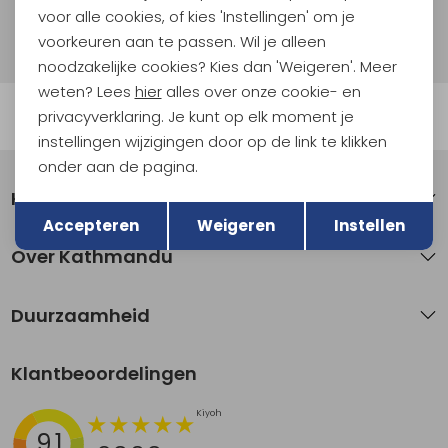
voor alle cookies, of kies 'Instellingen' om je
Hoe we met je data omgaan? Bekijk dit in onze
privacyverklaring.
voorkeuren aan te passen. Wil je alleen
noodzakelijke cookies? Kies dan 'Weigeren'. Meer
weten? Lees
hier
alles over onze cookie- en
Automatisch sparen voor korting
privacyverklaring. Je kunt op elk moment je
instellingen wijzigingen door op de link te klikken
onder aan de pagina.
Klantenservice
Terug
Opslaan
Accepteren
Weigeren
Instellen
Over Kathmandu
Duurzaamheid
Klantbeoordelingen
9.1