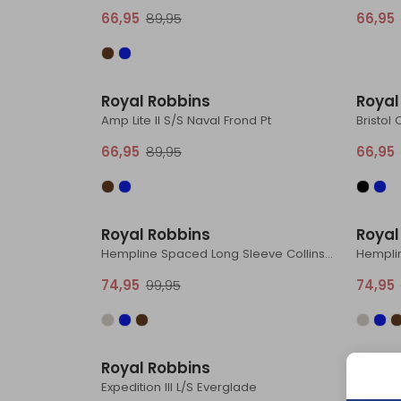
66,95
89,95
66,95
Sale
Royal Robbins
Royal
Amp Lite II S/S Naval Frond Pt
66,95
89,95
66,95
Sale
Royal Robbins
Royal
Hempline Spaced Long Sleeve Collins Blue
74,95
99,95
74,95
Sale
Royal Robbins
Royal
Expedition III L/S Everglade