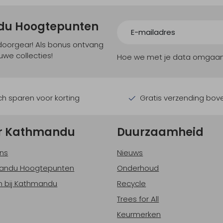
ndu Hoogtepunten
tdoorgear! Als bonus ontvang
uwe collecties!
Hoe we met je data omgaan? B
h sparen voor korting
Gratis verzending bov
r Kathmandu
Duurzaamheid
ns
Nieuws
andu Hoogtepunten
Onderhoud
 bij Kathmandu
Recycle
Trees for All
Keurmerken