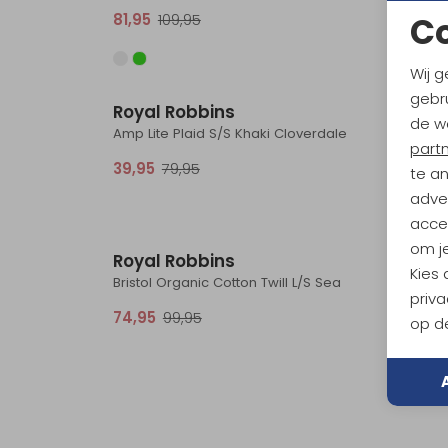
C
81,95
109,95
66,95
Sale
Wij g
gebru
Royal Robbins
Royal
de w
Amp Lite Plaid S/S Khaki Cloverdale
part
39,95
79,95
55,95
te a
adver
Sale
accep
om je
Royal Robbins
Kies
Bristol Organic Cotton Twill L/S Sea
priva
74,95
99,95
op de