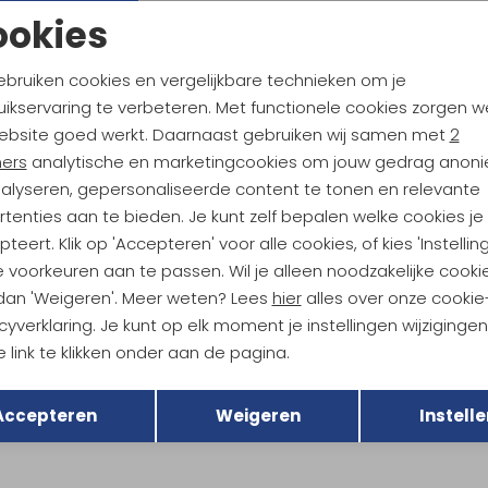
ookies
89,95
74,95
99,95
Noodzakelijke cookies
Personalisatie cookies
Sale
ebruiken cookies en vergelijkbare technieken om je
ikservaring te verbeteren. Met functionele cookies zorgen w
Analytische cookies
Marketing cookies
 Robbins
Royal Robbins
ebsite goed werkt. Daarnaast gebruiken wij samen met
2
Amp Lite Crew Long sleeve Lt Pewter Htr
Hempline Spaced L/S Blended 
ners
analytische en marketingcookies om jouw gedrag anon
79,95
62,95
89,95
nalyseren, gepersonaliseerde content te tonen en relevante
tenties aan te bieden. Je kunt zelf bepalen welke cookies je
teert. Klik op 'Accepteren' voor alle cookies, of kies 'Instellin
 voorkeuren aan te passen. Wil je alleen noodzakelijke cooki
 dan 'Weigeren'. Meer weten? Lees
hier
alles over onze cookie
cyverklaring. Je kunt op elk moment je instellingen wijziginge
 link te klikken onder aan de pagina.
Terug
Opslaan
Accepteren
Weigeren
Instelle