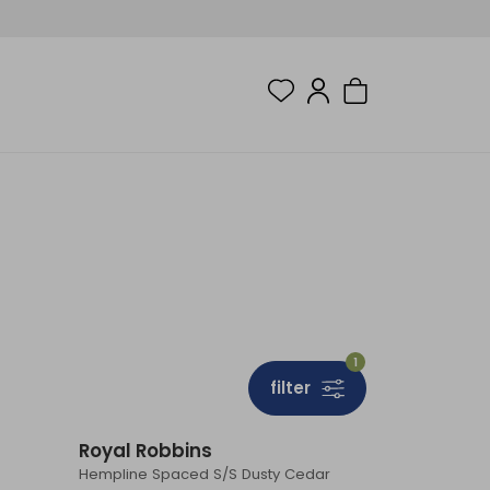
1
filter
Sale
Sale
Royal Robbins
Hempline Spaced S/S Dusty Cedar