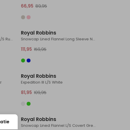
66,95
89,95
Sale
Sale
Royal Robbins
Lieback Organic Cotton Flannel L/S Rust Brown Dipsea Pld
Snowcap Lined Flannel Long Sleeve Naval Tioga Pld
111,95
159,95
Sale
Sale
Royal Robbins
r
Expedition III L/S White
81,95
109,95
Sale
Sale
Royal Robbins
atie
Lieback Organic Cotton Flannel L/S French Roast Tahoe Pld
Snowcap Lined Flannel L/S Covert Green Cataract Falls Pl