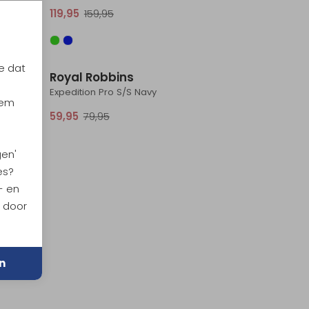
119,95
159,95
Sale
Sale
e dat
Royal Robbins
Undyed
Expedition Pro S/S Navy
iem
59,95
79,95
gen'
es?
- en
n door
n