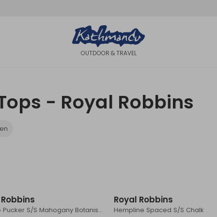
OUTDOOR & TRAVEL
 Tops - Royal Robbins
en
Sale
 Robbins
Royal Robbins
Camino Pucker S/S Mahogany Botanist Pt
Hempline Spaced S/S Chalk