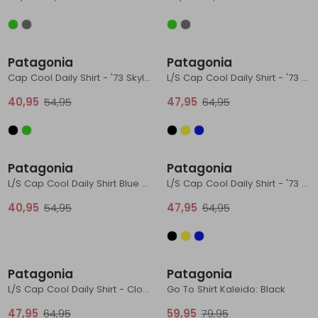
Schoenonderhoud
Bagagezakken en Tonnen
Wandelstokken en Gamaschen
Kampeermeubels
Pof, Pofzakken en Training
Wandelschoenen Heren
Skibroeken
Expeditie accessoires
Expeditie jassen
Fietsbroeken
Expeditie accessoires
Sale
Sale
Rugzak accessoires
Cadeaus en Diensten
Wassen
Klimtouw en Bandsling
Sokken
Fietsbroeken
Expeditie broeken
Patagonia
Patagonia
Cap Cool Daily Shirt - '73 Skyline Gem Green - Light Gem Green X-
L/S Cap Cool Daily Shirt - '73 Skyline Limestone Yellow - Light Limes
Ijsklimmen en Stijgijzers
Drinksysteem
Expeditie broeken
40,95
54,95
47,95
64,95
Sneeuwwandelen
Wandelstokken en Gamaschen
Sale
Sale
Zonnebrillen
Patagonia
Patagonia
L/S Cap Cool Daily Shirt Blue Sage - Light Blue Sage X-
L/S Cap Cool Daily Shirt - '73 Skyline Clement Blue - Light Clement B
40,95
54,95
47,95
64,95
Sale
Sale
Patagonia
Patagonia
L/S Cap Cool Daily Shirt - Cloud Crag Blue Sage - Light Blue Sage X-
Go To Shirt Kaleido: Black
47,95
64,95
59,95
79,95