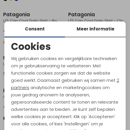
Sale
Sale
Patagonia
Patagonia
L/S Cap Cool Daily Shirt - Boardshort Logo Orange Peel - Light Orange Pee
L/S Cap Cool Daily Shirt - Cloud Crag Limestone Yellow - Light Limes
Consent
Meer informatie
47,95
64,95
47,95
64,95
Cookies
Sale
Sale
Noodzakelijke cookies
Patagonia
Patagonia
Wij gebruiken cookies en vergelijkbare technieken
Personalisatie cookies
L/S Cap Cool Sun Shirt Caper Green - Buckhorn Green X
L/S LW Fjord Flannel Shirt Handmade: Natural
om je gebruikservaring te verbeteren. Met
functionele cookies zorgen we dat de website
55,95
74,95
66,95
89,95
Analytische cookies
Sale
Sale
goed werkt. Daarnaast gebruiken wij samen met
2
Marketing cookies
partners
analytische en marketingcookies om
Patagonia
Patagonia
jouw gedrag anoniem te analyseren,
Cap Cool Trail Shirt - Stratapeaks Ink Black
Cap Cool Daily Shirt - '73 Skyline Black
gepersonaliseerde content te tonen en relevante
40,95
54,95
40,95
54,95
advertenties aan te bieden. Je kunt zelf bepalen
welke cookies je accepteert. Klik op 'Accepteren'
Sale
Sale
voor alle cookies, of kies 'Instellingen' om je