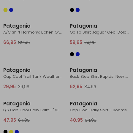
Sale
Sale
Patagonia
Patagonia
A/C Shirt Harmony: Lichen Green
Go To Shirt Jaguar Geo: Dolomite Blue
66,95
89,95
59,95
79,95
Sale
Sale
Patagonia
Patagonia
Cap Cool Trail Tank Weathered Stone
Back Step Shirt Rapids: New Navy
29,95
39,95
62,95
84,95
Sale
Sale
Patagonia
Patagonia
L/S Cap Cool Daily Shirt - '73 Skyline Black
Cap Cool Daily Shirt - Boardshort Logo Dyno White
47,95
64,95
40,95
54,95