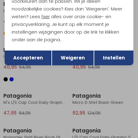
voorkeuren aan te passen. Wil je alleen
Patagonia
Patagonia
noodzakelijke cookies? Kies dan 'Weigeren'. Meer
L/S Cap Cool Daily Shirt - Boardshort Logo Shore Blue - Light Shore Blue
Cap Cool Daily Shirt - Cloud Crag Limestone Yellow - Light Limes
weten? Lees
hier
alles over onze cookie- en
47,95
64,95
40,95
54,95
privacyverklaring. Je kunt op elk moment je
instellingen wijzigingen door op de link te klikken
Sale
Sale
onder aan de pagina.
Terug
Patagonia
Patagonia
Opslaan
Cap Cool Trail Shirt - Stratapeaks Aquatic Blue
Cap Cool Daily Graphic Shirt '73 Text Logo: Clement Blue X-
Accepteren
Weigeren
Instellen
40,95
54,95
40,95
54,95
Sale
Sale
Patagonia
Patagonia
M's L/S Cap Cool Daily Graphic Shirt - Waters Boardshort Logo Abalone Blue:
Micro D Shirt Basin Green
47,95
64,95
92,95
124,95
Sale
Sale
Patagonia
Patagonia
Nomader Shirt River Rock Green
L/S Cap Cool Daily Graphic Shirt '73 Skyline: Feather Grey