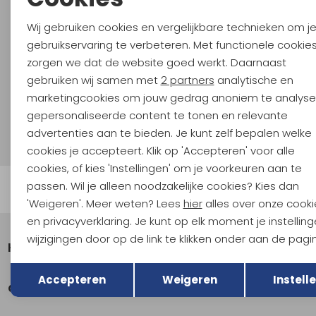
Noodzakelijke cookies
En spaar voor 5% korting op je nieuwe outdoorgear!
Wij gebruiken cookies en vergelijkbare technieken om j
Als bonus ontvang je e-mails met leuke acties, events
Personalisatie cookies
gebruikservaring te verbeteren. Met functionele cookie
en nieuwe collecties!
zorgen we dat de website goed werkt. Daarnaast
Analytische cookies
gebruiken wij samen met
2 partners
analytische en
Aanmelden
Marketing cookies
marketingcookies om jouw gedrag anoniem te analyse
gepersonaliseerde content te tonen en relevante
Hoe we met je data omgaan? Bekijk dit in onze
advertenties aan te bieden. Je kunt zelf bepalen welke
privacyverklaring.
cookies je accepteert. Klik op 'Accepteren' voor alle
cookies, of kies 'Instellingen' om je voorkeuren aan te
passen. Wil je alleen noodzakelijke cookies? Kies dan
Automatisch sparen voor korting
'Weigeren'. Meer weten? Lees
hier
alles over onze cooki
en privacyverklaring. Je kunt op elk moment je instellin
wijzigingen door op de link te klikken onder aan de pagi
Klantenservice
Terug
Opslaan
Accepteren
Weigeren
Instell
Over Kathmandu