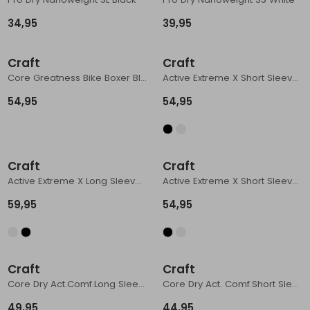
Schoenonderhoud
Bagagezakken en Tonnen
Wandelstokken en Gamaschen
Kampeermeubels
Pof, Pofzakken en Training
Wandelschoenen Heren
Skibroeken
Expeditie accessoires
Expeditie jassen
Fietsbroeken
Expeditie accessoires
34,95
39,95
Rugzak accessoires
Cadeaus en Diensten
Wassen
Klimtouw en Bandsling
Sokken
Fietsbroeken
Expeditie broeken
Craft
Craft
Core Greatness Bike Boxer Black
Active Extreme X Short Sleeve Black
Ijsklimmen en Stijgijzers
Drinksysteem
Expeditie broeken
54,95
54,95
Sneeuwwandelen
Wandelstokken en Gamaschen
Zonnebrillen
Craft
Craft
Active Extreme X Long Sleeve White
Active Extreme X Short Sleeve White
59,95
54,95
Craft
Craft
Core Dry Act.Comf.Long Sleeve Black
Core Dry Act. Comf.Short Sleeve Black
49,95
44,95