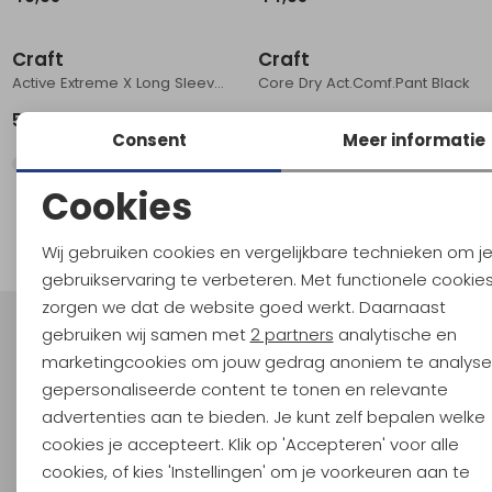
Craft
Craft
Active Extreme X Long Sleeve Black
Core Dry Act.Comf.Pant Black
59,95
49,95
Consent
Meer informatie
Cookies
1
Noodzakelijke cookies
filter
Wij gebruiken cookies en vergelijkbare technieken om j
Personalisatie cookies
gebruikservaring te verbeteren. Met functionele cookie
zorgen we dat de website goed werkt. Daarnaast
Analytische cookies
gebruiken wij samen met
2 partners
analytische en
Meld je aan voor Kathmandu
Marketing cookies
marketingcookies om jouw gedrag anoniem te analyse
Hoogtepunten
gepersonaliseerde content te tonen en relevante
En spaar voor 5% korting op je nieuwe outdoorgear!
advertenties aan te bieden. Je kunt zelf bepalen welke
Als bonus ontvang je e-mails met leuke acties, events
cookies je accepteert. Klik op 'Accepteren' voor alle
en nieuwe collecties!
cookies, of kies 'Instellingen' om je voorkeuren aan te