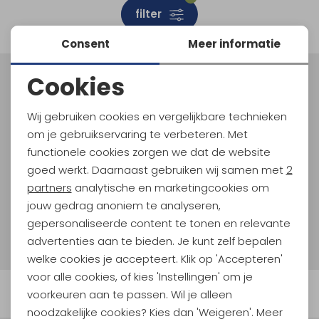
filter
Schoenonderhoud
Bagagezakken en Tonnen
Wandelstokken en Gamaschen
Kampeermeubels
Pof, Pofzakken en Training
Wandelschoenen Heren
Skibroeken
Expeditie accessoires
Expeditie jassen
Fietsbroeken
Expeditie accessoires
Consent
Meer informatie
Rugzak accessoires
Cadeaus en Diensten
Wassen
Klimtouw en Bandsling
Sokken
Fietsbroeken
Expeditie broeken
Cookies
Ijsklimmen en Stijgijzers
Drinksysteem
Expeditie broeken
Meld je aan voor Kathmandu
Noodzakelijke cookies
Hoogtepunten
Sneeuwwandelen
Wandelstokken en Gamaschen
Wij gebruiken cookies en vergelijkbare technieken
En spaar voor 5% korting op je nieuwe outdoorgear!
Personalisatie cookies
om je gebruikservaring te verbeteren. Met
Als bonus ontvang je e-mails met leuke acties, events
Zonnebrillen
functionele cookies zorgen we dat de website
en nieuwe collecties!
Analytische cookies
goed werkt. Daarnaast gebruiken wij samen met
2
Marketing cookies
partners
analytische en marketingcookies om
Aanmelden
jouw gedrag anoniem te analyseren,
gepersonaliseerde content te tonen en relevante
Hoe we met je data omgaan? Bekijk dit in onze
privacyverklaring.
advertenties aan te bieden. Je kunt zelf bepalen
welke cookies je accepteert. Klik op 'Accepteren'
voor alle cookies, of kies 'Instellingen' om je
Automatisch sparen voor korting
voorkeuren aan te passen. Wil je alleen
noodzakelijke cookies? Kies dan 'Weigeren'. Meer