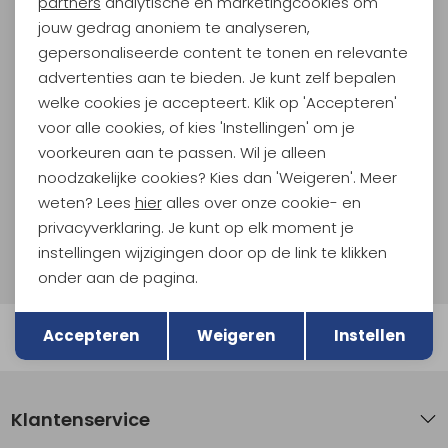
partners
analytische en marketingcookies om
jouw gedrag anoniem te analyseren,
Meld je aan voor Kathmandu
gepersonaliseerde content te tonen en relevante
Hoogtepunten
advertenties aan te bieden. Je kunt zelf bepalen
En spaar voor 5% korting op je nieuwe outdoorgear!
welke cookies je accepteert. Klik op 'Accepteren'
Als bonus ontvang je e-mails met leuke acties, events
voor alle cookies, of kies 'Instellingen' om je
en nieuwe collecties!
voorkeuren aan te passen. Wil je alleen
noodzakelijke cookies? Kies dan 'Weigeren'. Meer
Aanmelden
weten? Lees
hier
alles over onze cookie- en
privacyverklaring. Je kunt op elk moment je
Hoe we met je data omgaan? Bekijk dit in onze
instellingen wijzigingen door op de link te klikken
privacyverklaring.
onder aan de pagina.
Terug
Opslaan
Accepteren
Weigeren
Instellen
Automatisch sparen voor korting
Klantenservice