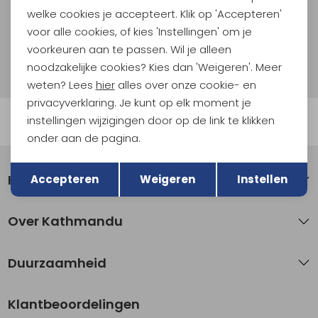
welke cookies je accepteert. Klik op 'Accepteren'
Aanmelden
voor alle cookies, of kies 'Instellingen' om je
voorkeuren aan te passen. Wil je alleen
Hoe we met je data omgaan? Bekijk dit in onze
noodzakelijke cookies? Kies dan 'Weigeren'. Meer
privacyverklaring.
weten? Lees
hier
alles over onze cookie- en
privacyverklaring. Je kunt op elk moment je
instellingen wijzigingen door op de link te klikken
Automatisch sparen voor korting
onder aan de pagina.
Terug
Opslaan
Klantenservice
Accepteren
Weigeren
Instellen
Over Kathmandu
Duurzaamheid
Klantbeoordelingen