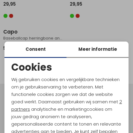
29,95
29,95
Schoenonderhoud
Bagagezakken en Tonnen
Wandelstokken en Gamaschen
Kampeermeubels
Pof, Pofzakken en Training
Wandelschoenen Heren
Skibroeken
Expeditie accessoires
Expeditie jassen
Fietsbroeken
Expeditie accessoires
Rugzak accessoires
Cadeaus en Diensten
Wassen
Klimtouw en Bandsling
Sokken
Fietsbroeken
Expeditie broeken
Capo
Ijsklimmen en Stijgijzers
Drinksysteem
Expeditie broeken
Baseballcap herringbone anthracite
Sneeuwwandelen
Wandelstokken en Gamaschen
59,90
Consent
Meer informatie
Zonnebrillen
1
Cookies
filter
Noodzakelijke cookies
Wij gebruiken cookies en vergelijkbare technieken
Personalisatie cookies
om je gebruikservaring te verbeteren. Met
functionele cookies zorgen we dat de website
Analytische cookies
Meld je aan voor Kathmandu
goed werkt. Daarnaast gebruiken wij samen met
2
Hoogtepunten
Marketing cookies
partners
analytische en marketingcookies om
En spaar voor 5% korting op je nieuwe outdoorgear!
jouw gedrag anoniem te analyseren,
Als bonus ontvang je e-mails met leuke acties, events
gepersonaliseerde content te tonen en relevante
en nieuwe collecties!
advertenties aan te bieden. Je kunt zelf bepalen