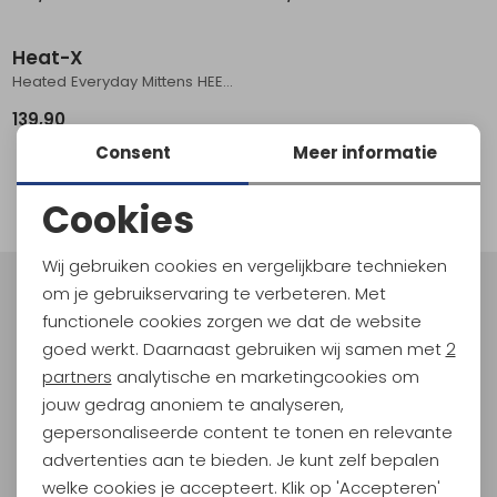
Schoenonderhoud
Bagagezakken en Tonnen
Wandelstokken en Gamaschen
Kampeermeubels
Pof, Pofzakken en Training
Wandelschoenen Heren
Skibroeken
Expeditie accessoires
Expeditie jassen
Fietsbroeken
Expeditie accessoires
Heat-X
Rugzak accessoires
Cadeaus en Diensten
Wassen
Klimtouw en Bandsling
Sokken
Fietsbroeken
Expeditie broeken
Heated Everyday Mittens​ HEES0020-Black
139,90
Ijsklimmen en Stijgijzers
Drinksysteem
Expeditie broeken
Consent
Meer informatie
1
Sneeuwwandelen
Wandelstokken en Gamaschen
filter
Cookies
Zonnebrillen
Noodzakelijke cookies
Wij gebruiken cookies en vergelijkbare technieken
Personalisatie cookies
om je gebruikservaring te verbeteren. Met
Meld je aan voor Kathmandu
functionele cookies zorgen we dat de website
Hoogtepunten
Analytische cookies
goed werkt. Daarnaast gebruiken wij samen met
2
En spaar voor 5% korting op je nieuwe outdoorgear!
Marketing cookies
partners
analytische en marketingcookies om
Als bonus ontvang je e-mails met leuke acties, events
jouw gedrag anoniem te analyseren,
en nieuwe collecties!
gepersonaliseerde content te tonen en relevante
advertenties aan te bieden. Je kunt zelf bepalen
Aanmelden
welke cookies je accepteert. Klik op 'Accepteren'