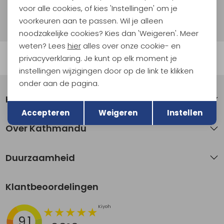
voor alle cookies, of kies 'Instellingen' om je
Hoe we met je data omgaan? Bekijk dit in onze
privacyverklaring.
voorkeuren aan te passen. Wil je alleen
noodzakelijke cookies? Kies dan 'Weigeren'. Meer
weten? Lees
hier
alles over onze cookie- en
Automatisch sparen voor korting
privacyverklaring. Je kunt op elk moment je
instellingen wijzigingen door op de link te klikken
onder aan de pagina.
Klantenservice
Terug
Opslaan
Accepteren
Weigeren
Instellen
Over Kathmandu
Duurzaamheid
Klantbeoordelingen
9.1