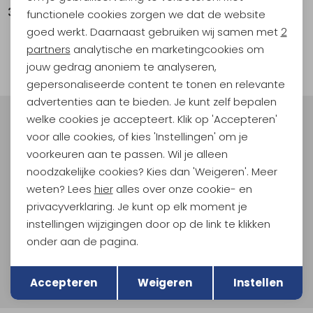
34,99
functionele cookies zorgen we dat de website
Analytische cookies
goed werkt. Daarnaast gebruiken wij samen met
2
1
Marketing cookies
partners
analytische en marketingcookies om
filter
jouw gedrag anoniem te analyseren,
gepersonaliseerde content te tonen en relevante
advertenties aan te bieden. Je kunt zelf bepalen
welke cookies je accepteert. Klik op 'Accepteren'
Meld je aan voor Kathmandu
voor alle cookies, of kies 'Instellingen' om je
Hoogtepunten
voorkeuren aan te passen. Wil je alleen
En spaar voor 5% korting op je nieuwe outdoorgear!
noodzakelijke cookies? Kies dan 'Weigeren'. Meer
Als bonus ontvang je e-mails met leuke acties, events
weten? Lees
hier
alles over onze cookie- en
en nieuwe collecties!
privacyverklaring. Je kunt op elk moment je
instellingen wijzigingen door op de link te klikken
Aanmelden
onder aan de pagina.
Terug
Hoe we met je data omgaan? Bekijk dit in onze
Opslaan
privacyverklaring.
Accepteren
Weigeren
Instellen