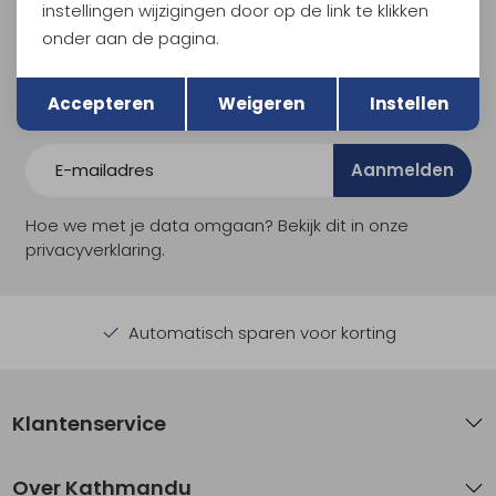
Meld je aan voor Kathmandu
instellingen wijzigingen door op de link te klikken
Hoogtepunten
onder aan de pagina.
En spaar voor 5% korting op je nieuwe outdoorgear!
Terug
Opslaan
Als bonus ontvang je e-mails met leuke acties, events
Accepteren
Weigeren
Instellen
en nieuwe collecties!
Aanmelden
Hoe we met je data omgaan? Bekijk dit in onze
privacyverklaring.
Automatisch sparen voor korting
Klantenservice
Over Kathmandu