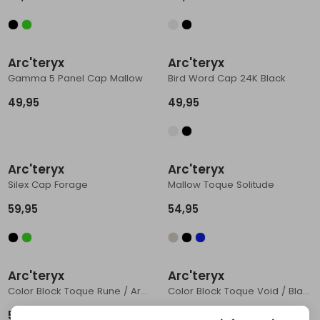
Schoenonderhoud
Bagagezakken en Tonnen
Wandelstokken en Gamaschen
Kampeermeubels
Pof, Pofzakken en Training
Wandelschoenen Heren
Skibroeken
Expeditie accessoires
Expeditie jassen
Fietsbroeken
Expeditie accessoires
Rugzak accessoires
Cadeaus en Diensten
Wassen
Klimtouw en Bandsling
Sokken
Fietsbroeken
Expeditie broeken
Arc'teryx
Arc'teryx
Gamma 5 Panel Cap Mallow
Bird Word Cap 24K Black
Ijsklimmen en Stijgijzers
Drinksysteem
Expeditie broeken
49,95
49,95
Sneeuwwandelen
Wandelstokken en Gamaschen
Zonnebrillen
Arc'teryx
Arc'teryx
Silex Cap Forage
Mallow Toque Solitude
59,95
54,95
Arc'teryx
Arc'teryx
Color Block Toque Rune / Arctic Silk
Color Block Toque Void / Black
54,95
54,95