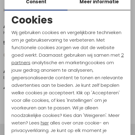
Consent
Meer informatie
Cookies
Noodzakelijke cookies
Arc'teryx
Arc'teryx
Wij gebruiken cookies en vergelijkbare technieken
Mallow Toque Black
Mallow Toque Nightscape
Personalisatie cookies
om je gebruikservaring te verbeteren. Met
54,95
54,95
functionele cookies zorgen we dat de website
Analytische cookies
goed werkt. Daarnaast gebruiken wij samen met
2
Marketing cookies
partners
analytische en marketingcookies om
jouw gedrag anoniem te analyseren,
Arc'teryx
gepersonaliseerde content te tonen en relevante
Bird Word Trucker Hat Tatsu / Forage
advertenties aan te bieden. Je kunt zelf bepalen
49,95
welke cookies je accepteert. Klik op 'Accepteren'
voor alle cookies, of kies 'Instellingen' om je
1
filter
voorkeuren aan te passen. Wil je alleen
noodzakelijke cookies? Kies dan 'Weigeren'. Meer
weten? Lees
hier
alles over onze cookie- en
privacyverklaring. Je kunt op elk moment je