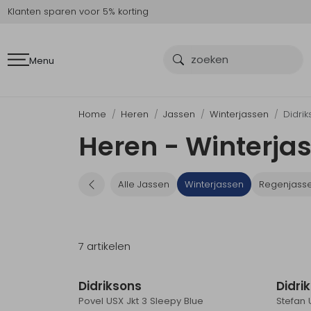
Klanten sparen voor 5% korting
Menu
Home
Heren
Jassen
Winterjassen
Didri
Heren - Winterjas
Alle Jassen
Winterjassen
Regenjass
7 artikelen
Sale
Didriksons
Didri
Povel USX Jkt 3 Sleepy Blue
Stefan 