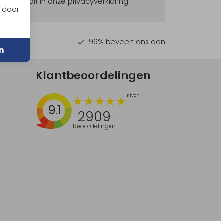
ekijk dit in onze privacyverklaring.
n door
en €30,-
96% beveelt ons aan
n
Klantbeoordelingen
9.1
2909
beoordelingen