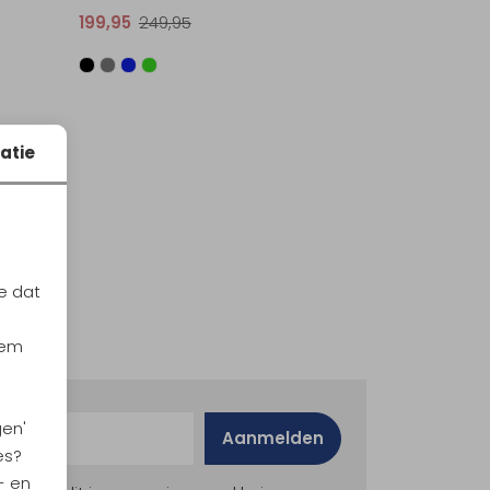
199,95
249,95
atie
e dat
iem
gen'
Aanmelden
es?
- en