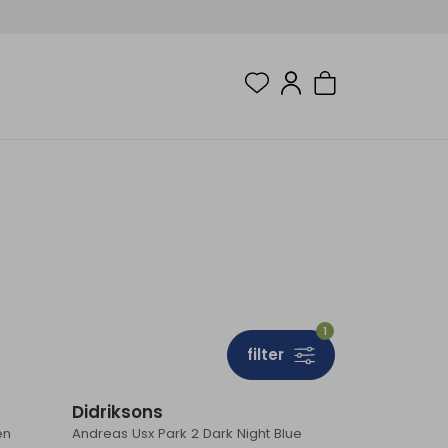
1
filter
Sale
Sale
Didriksons
en
Andreas Usx Park 2 Dark Night Blue