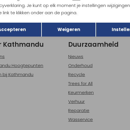
Hoe we met je data omgaan? B
cyverklaring. Je kunt op elk moment je instellingen wijziginge
 link te klikken onder aan de pagina.
Terug
Opslaan
h sparen voor korting
Gratis verzending bov
Accepteren
Weigeren
Instelle
r Kathmandu
Duurzaamheid
ns
Nieuws
andu Hoogtepunten
Onderhoud
 bij Kathmandu
Recycle
Trees for All
Keurmerken
Verhuur
Reparatie
Wasservice