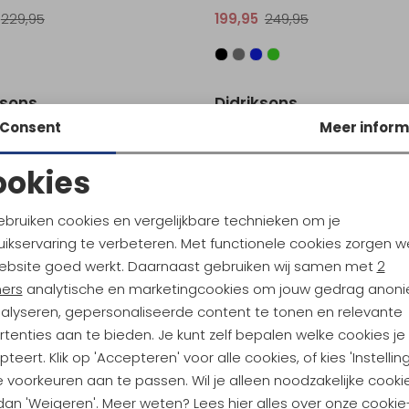
229,95
199,95
249,95
ksons
Didriksons
sx Parka Black
Falke Usx Parka Deep Green
Consent
Meer inform
5
279,95
ookies
Noodzakelijke cookies
Personalisatie cookies
ebruiken cookies en vergelijkbare technieken om je
ikservaring te verbeteren. Met functionele cookies zorgen w
Analytische cookies
Marketing cookies
ebsite goed werkt. Daarnaast gebruiken wij samen met
2
ners
analytische en marketingcookies om jouw gedrag anon
nalyseren, gepersonaliseerde content te tonen en relevante
tenties aan te bieden. Je kunt zelf bepalen welke cookies je
ndu Hoogtepunten
teert. Klik op 'Accepteren' voor alle cookies, of kies 'Instellin
 voorkeuren aan te passen. Wil je alleen noodzakelijke cooki
tdoorgear! Als bonus ontvang
 dan 'Weigeren'. Meer weten? Lees
hier
alles over onze cookie
uwe collecties!