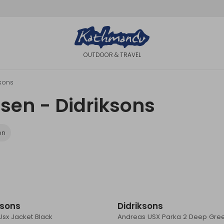
OUTDOOR & TRAVEL
ksons
sen - Didriksons
en
Sale
ksons
Didriksons
Usx Jacket Black
Andreas USX Parka 2 Deep Gre