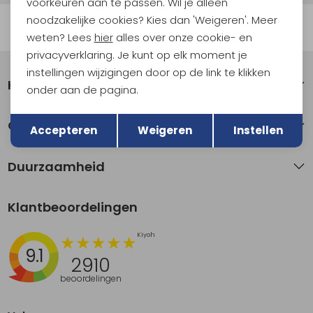
voorkeuren aan te passen. Wil je alleen
noodzakelijke cookies? Kies dan 'Weigeren'. Meer
Automatisch sparen voor korting
weten? Lees
hier
alles over onze cookie- en
privacyverklaring. Je kunt op elk moment je
instellingen wijzigingen door op de link te klikken
Klantenservice
onder aan de pagina.
Terug
Opslaan
Over Kathmandu
Accepteren
Weigeren
Instellen
Duurzaamheid
Klantbeoordelingen
9.1
2910
beoordelingen