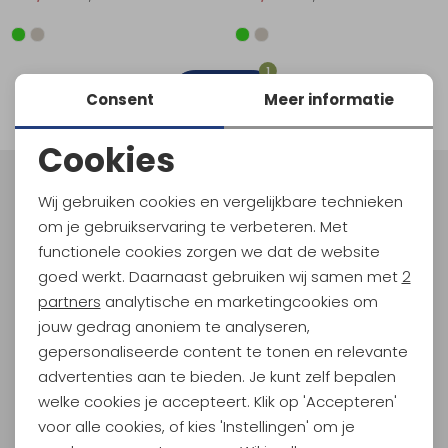
Schoenonderhoud
Bagagezakken en Tonnen
Wandelstokken en Gamaschen
Kampeermeubels
Pof, Pofzakken en Training
Wandelschoenen Heren
Skibroeken
Expeditie accessoires
Expeditie jassen
Fietsbroeken
Expeditie accessoires
Rugzak accessoires
Cadeaus en Diensten
Wassen
Klimtouw en Bandsling
Sokken
Fietsbroeken
Expeditie broeken
1
filter
Consent
Meer informatie
Ijsklimmen en Stijgijzers
Drinksysteem
Expeditie broeken
Cookies
Sneeuwwandelen
Wandelstokken en Gamaschen
Noodzakelijke cookies
Meld je aan voor Kathmandu
Wij gebruiken cookies en vergelijkbare technieken
Zonnebrillen
Hoogtepunten
Personalisatie cookies
om je gebruikservaring te verbeteren. Met
En spaar voor 5% korting op je nieuwe outdoorgear!
functionele cookies zorgen we dat de website
Analytische cookies
Als bonus ontvang je e-mails met leuke acties, events
goed werkt. Daarnaast gebruiken wij samen met
2
en nieuwe collecties!
Marketing cookies
partners
analytische en marketingcookies om
jouw gedrag anoniem te analyseren,
Aanmelden
gepersonaliseerde content te tonen en relevante
advertenties aan te bieden. Je kunt zelf bepalen
Hoe we met je data omgaan? Bekijk dit in onze
welke cookies je accepteert. Klik op 'Accepteren'
privacyverklaring.
voor alle cookies, of kies 'Instellingen' om je