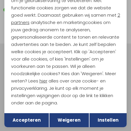
om je gebruikservaring te verbeteren. Met
functionele cookies zorgen we dat de website
Analytische cookies
goed werkt. Daarnaast gebruiken wij samen met
2
1
Marketing cookies
partners
analytische en marketingcookies om
filter
jouw gedrag anoniem te analyseren,
gepersonaliseerde content te tonen en relevante
advertenties aan te bieden. Je kunt zelf bepalen
welke cookies je accepteert. Klik op 'Accepteren'
Meld je aan voor Kathmandu
voor alle cookies, of kies 'Instellingen' om je
Hoogtepunten
voorkeuren aan te passen. Wil je alleen
En spaar voor 5% korting op je nieuwe outdoorgear!
noodzakelijke cookies? Kies dan 'Weigeren'. Meer
Als bonus ontvang je e-mails met leuke acties, events
weten? Lees
hier
alles over onze cookie- en
en nieuwe collecties!
privacyverklaring. Je kunt op elk moment je
instellingen wijzigingen door op de link te klikken
Aanmelden
onder aan de pagina.
Terug
Opslaan
Hoe we met je data omgaan? Bekijk dit in onze
Accepteren
Weigeren
Instellen
privacyverklaring.