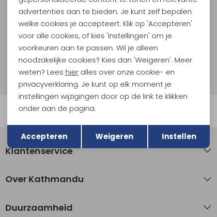
Als bonus ontvang je e-mails met leuke acties, events
advertenties aan te bieden. Je kunt zelf bepalen
en nieuwe collecties!
welke cookies je accepteert. Klik op 'Accepteren'
voor alle cookies, of kies 'Instellingen' om je
Aanmelden
voorkeuren aan te passen. Wil je alleen
noodzakelijke cookies? Kies dan 'Weigeren'. Meer
Hoe we met je data omgaan? Bekijk dit in onze
weten? Lees
hier
alles over onze cookie- en
privacyverklaring.
privacyverklaring. Je kunt op elk moment je
instellingen wijzigingen door op de link te klikken
onder aan de pagina.
Automatisch sparen voor korting
Terug
Opslaan
Accepteren
Weigeren
Instellen
Klantenservice
Over Kathmandu
Duurzaamheid