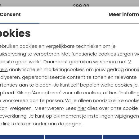
0
299,00
Consent
Meer inform
ookies
Noodzakelijke cookies
Personalisatie cookies
ebruiken cookies en vergelijkbare technieken om je
ikservaring te verbeteren. Met functionele cookies zorgen w
Analytische cookies
Marketing cookies
ebsite goed werkt. Daarnaast gebruiken wij samen met
2
ndu Hoogtepunten
ners
analytische en marketingcookies om jouw gedrag anon
tdoorgear! Als bonus ontvang
nalyseren, gepersonaliseerde content te tonen en relevante
uwe collecties!
Hoe we met je data omgaan? B
tenties aan te bieden. Je kunt zelf bepalen welke cookies je
teert. Klik op 'Accepteren' voor alle cookies, of kies 'Instellin
 voorkeuren aan te passen. Wil je alleen noodzakelijke cooki
h sparen voor korting
Gratis verzending bov
 dan 'Weigeren'. Meer weten? Lees
hier
alles over onze cookie
cyverklaring. Je kunt op elk moment je instellingen wijziginge
 link te klikken onder aan de pagina.
r Kathmandu
Duurzaamheid
Terug
Opslaan