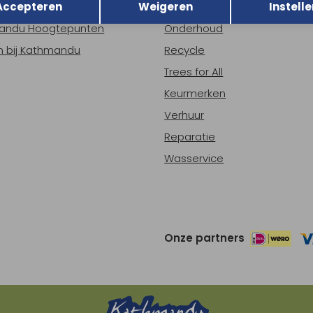
Accepteren
Weigeren
Instelle
ns
Nieuws
andu Hoogtepunten
Onderhoud
 bij Kathmandu
Recycle
Trees for All
Keurmerken
Verhuur
Reparatie
Wasservice
Onze partners