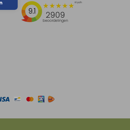
n
9.1
2909
beoordelingen