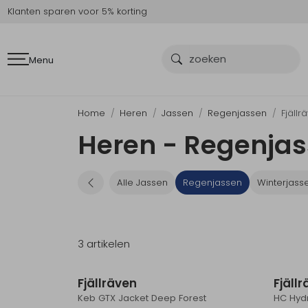
Klanten sparen voor 5% korting
Menu
Home
Heren
Jassen
Regenjassen
Fjällr
Heren - Regenjas
Alle Jassen
Regenjassen
Winterjass
3 artikelen
Fjällräven
Fjäll
Keb GTX Jacket Deep Forest
HC Hydr