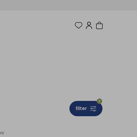
1
filter
vy