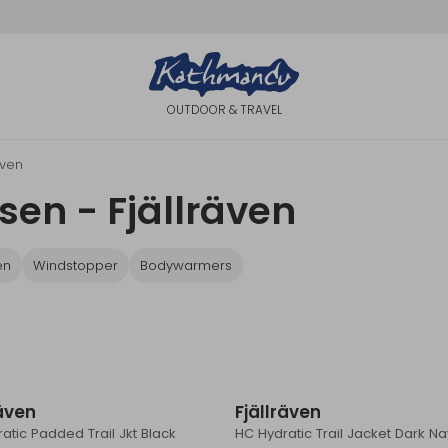
OUTDOOR & TRAVEL
även
sen - Fjällräven
en
Windstopper
Bodywarmers
räven
Fjällräven
atic Padded Trail Jkt Black
HC Hydratic Trail Jacket Dark Na