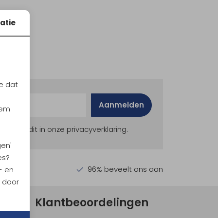
atie
e dat
Aanmelden
iem
ekijk dit in onze privacyverklaring.
gen'
es?
en €30,-
96% beveelt ons aan
- en
n door
Klantbeoordelingen