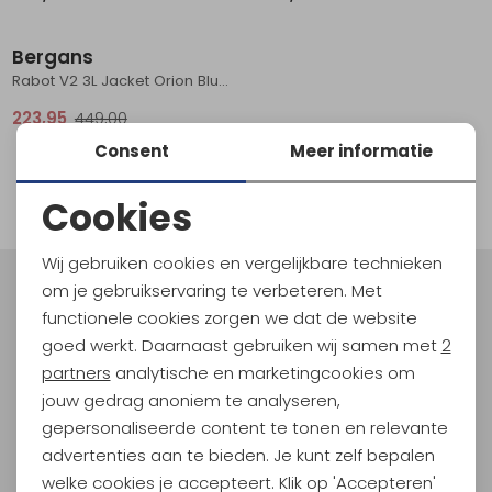
Sale
Schoenonderhoud
Bagagezakken en Tonnen
Wandelstokken en Gamaschen
Kampeermeubels
Pof, Pofzakken en Training
Wandelschoenen Heren
Skibroeken
Expeditie accessoires
Expeditie jassen
Fietsbroeken
Expeditie accessoires
Bergans
Rugzak accessoires
Cadeaus en Diensten
Wassen
Klimtouw en Bandsling
Sokken
Fietsbroeken
Expeditie broeken
Rabot V2 3L Jacket Orion Blue/Misty Forest
223,95
449,00
Ijsklimmen en Stijgijzers
Drinksysteem
Expeditie broeken
Consent
Meer informatie
1
Sneeuwwandelen
Wandelstokken en Gamaschen
filter
Cookies
Zonnebrillen
Noodzakelijke cookies
Wij gebruiken cookies en vergelijkbare technieken
Personalisatie cookies
om je gebruikservaring te verbeteren. Met
Meld je aan voor Kathmandu
functionele cookies zorgen we dat de website
Hoogtepunten
Analytische cookies
goed werkt. Daarnaast gebruiken wij samen met
2
En spaar voor 5% korting op je nieuwe outdoorgear!
Marketing cookies
partners
analytische en marketingcookies om
Als bonus ontvang je e-mails met leuke acties, events
jouw gedrag anoniem te analyseren,
en nieuwe collecties!
gepersonaliseerde content te tonen en relevante
advertenties aan te bieden. Je kunt zelf bepalen
Aanmelden
welke cookies je accepteert. Klik op 'Accepteren'