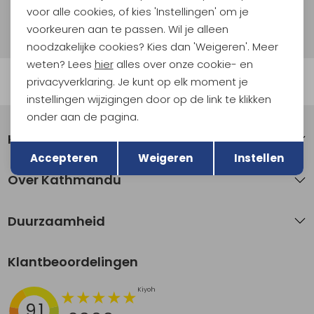
voor alle cookies, of kies 'Instellingen' om je
Hoe we met je data omgaan? Bekijk dit in onze
privacyverklaring.
voorkeuren aan te passen. Wil je alleen
noodzakelijke cookies? Kies dan 'Weigeren'. Meer
weten? Lees
hier
alles over onze cookie- en
Automatisch sparen voor korting
privacyverklaring. Je kunt op elk moment je
instellingen wijzigingen door op de link te klikken
onder aan de pagina.
Klantenservice
Terug
Opslaan
Accepteren
Weigeren
Instellen
Over Kathmandu
Duurzaamheid
Klantbeoordelingen
9.1