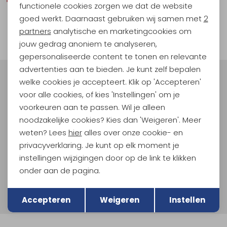
functionele cookies zorgen we dat de website
Analytische cookies
goed werkt. Daarnaast gebruiken wij samen met
2
1
Marketing cookies
partners
analytische en marketingcookies om
filter
jouw gedrag anoniem te analyseren,
gepersonaliseerde content te tonen en relevante
advertenties aan te bieden. Je kunt zelf bepalen
welke cookies je accepteert. Klik op 'Accepteren'
Meld je aan voor Kathmandu
Hoogtepunten
voor alle cookies, of kies 'Instellingen' om je
voorkeuren aan te passen. Wil je alleen
En spaar voor 5% korting op je nieuwe outdoorgear!
noodzakelijke cookies? Kies dan 'Weigeren'. Meer
Als bonus ontvang je e-mails met leuke acties, events
en nieuwe collecties!
weten? Lees
hier
alles over onze cookie- en
privacyverklaring. Je kunt op elk moment je
Aanmelden
instellingen wijzigingen door op de link te klikken
onder aan de pagina.
Hoe we met je data omgaan? Bekijk dit in onze
Terug
Opslaan
privacyverklaring.
Accepteren
Weigeren
Instellen