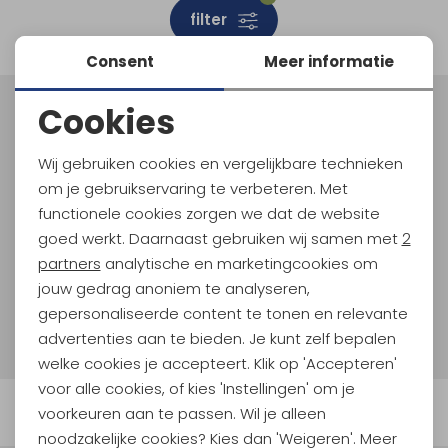
filter
Schoenonderhoud
Bagagezakken en Tonnen
Wandelstokken en Gamaschen
Kampeermeubels
Pof, Pofzakken en Training
Wandelschoenen Heren
Skibroeken
Expeditie accessoires
Expeditie jassen
Fietsbroeken
Expeditie accessoires
Consent
Meer informatie
Rugzak accessoires
Cadeaus en Diensten
Wassen
Klimtouw en Bandsling
Sokken
Fietsbroeken
Expeditie broeken
Cookies
Ijsklimmen en Stijgijzers
Drinksysteem
Expeditie broeken
Meld je aan voor Kathmandu
Noodzakelijke cookies
Hoogtepunten
Sneeuwwandelen
Wandelstokken en Gamaschen
Wij gebruiken cookies en vergelijkbare technieken
En spaar voor 5% korting op je nieuwe outdoorgear!
Personalisatie cookies
om je gebruikservaring te verbeteren. Met
Als bonus ontvang je e-mails met leuke acties, events
Zonnebrillen
functionele cookies zorgen we dat de website
en nieuwe collecties!
Analytische cookies
goed werkt. Daarnaast gebruiken wij samen met
2
Marketing cookies
partners
analytische en marketingcookies om
Aanmelden
jouw gedrag anoniem te analyseren,
gepersonaliseerde content te tonen en relevante
Hoe we met je data omgaan? Bekijk dit in onze
privacyverklaring.
advertenties aan te bieden. Je kunt zelf bepalen
welke cookies je accepteert. Klik op 'Accepteren'
voor alle cookies, of kies 'Instellingen' om je
Automatisch sparen voor korting
voorkeuren aan te passen. Wil je alleen
noodzakelijke cookies? Kies dan 'Weigeren'. Meer