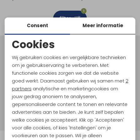
Schoenonderhoud
Bagagezakken en Tonnen
Wandelstokken en Gamaschen
Kampeermeubels
Pof, Pofzakken en Training
Wandelschoenen Heren
Skibroeken
Expeditie accessoires
Expeditie jassen
Fietsbroeken
Expeditie accessoires
1
filter
Rugzak accessoires
Cadeaus en Diensten
Wassen
Klimtouw en Bandsling
Sokken
Fietsbroeken
Expeditie broeken
Consent
Meer informatie
Ijsklimmen en Stijgijzers
Drinksysteem
Expeditie broeken
Cookies
Noodzakelijke cookies
Sneeuwwandelen
Wandelstokken en Gamaschen
Meld je aan voor Kathmandu
Hoogtepunten
Wij gebruiken cookies en vergelijkbare technieken
Personalisatie cookies
Zonnebrillen
om je gebruikservaring te verbeteren. Met
En spaar voor 5% korting op je nieuwe outdoorgear!
Als bonus ontvang je e-mails met leuke acties, events
functionele cookies zorgen we dat de website
Analytische cookies
en nieuwe collecties!
goed werkt. Daarnaast gebruiken wij samen met
2
Marketing cookies
partners
analytische en marketingcookies om
Aanmelden
jouw gedrag anoniem te analyseren,
gepersonaliseerde content te tonen en relevante
Hoe we met je data omgaan? Bekijk dit in onze
advertenties aan te bieden. Je kunt zelf bepalen
privacyverklaring.
welke cookies je accepteert. Klik op 'Accepteren'
voor alle cookies, of kies 'Instellingen' om je
voorkeuren aan te passen. Wil je alleen