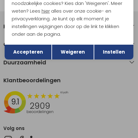
Automatisch sparen voor korting
noodzakelijke cookies? Kies dan 'Weigeren'. Meer
weten? Lees
hier
alles over onze cookie- en
privacyverklaring. Je kunt op elk moment je
Klantenservice
instellingen wijzigingen door op de link te klikken
onder aan de pagina.
Terug
Over Kathmandu
Opslaan
Accepteren
Weigeren
Instellen
Duurzaamheid
Klantbeoordelingen
9.1
2909
beoordelingen
Volg ons