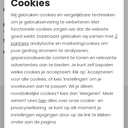
Cookies
Noodzakelijke cookies
Wij gebruiken cookies en vergelijkbare technieken
Personalisatie cookies
om je gebruikservaring te verbeteren. Met
Patagonia
functionele cookies zorgen we dat de website
Analytische cookies
LW Synch Snap-T P/O Quilty Fitz: Wetland Blue
goed werkt. Daarnaast gebruiken wij samen met
2
129,95
Marketing cookies
partners
analytische en marketingcookies om
jouw gedrag anoniem te analyseren,
gepersonaliseerde content te tonen en relevante
1
advertenties aan te bieden. Je kunt zelf bepalen
filter
welke cookies je accepteert. Klik op 'Accepteren'
voor alle cookies, of kies 'Instellingen' om je
voorkeuren aan te passen. Wil je alleen
noodzakelijke cookies? Kies dan 'Weigeren'. Meer
Meld je aan voor Kathmandu
weten? Lees
hier
alles over onze cookie- en
Hoogtepunten
privacyverklaring. Je kunt op elk moment je
En spaar voor 5% korting op je nieuwe outdoorgear!
instellingen wijzigingen door op de link te klikken
Als bonus ontvang je e-mails met leuke acties, events
onder aan de pagina.
en nieuwe collecties!