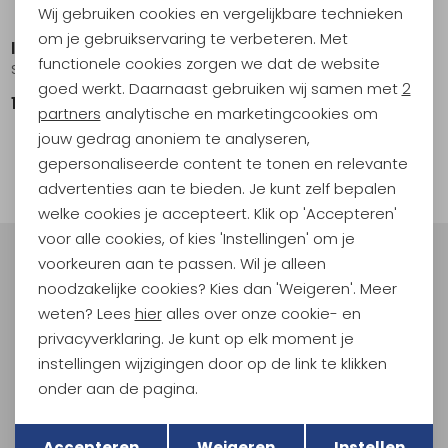
Wij gebruiken cookies en vergelijkbare technieken
Personalisatie cookies
om je gebruikservaring te verbeteren. Met
Ivanhoe
functionele cookies zorgen we dat de website
Sverre half zip Off White
Analytische cookies
goed werkt. Daarnaast gebruiken wij samen met
2
179,95
Marketing cookies
partners
analytische en marketingcookies om
jouw gedrag anoniem te analyseren,
1
gepersonaliseerde content te tonen en relevante
filter
advertenties aan te bieden. Je kunt zelf bepalen
welke cookies je accepteert. Klik op 'Accepteren'
voor alle cookies, of kies 'Instellingen' om je
voorkeuren aan te passen. Wil je alleen
Meld je aan voor Kathmandu
noodzakelijke cookies? Kies dan 'Weigeren'. Meer
Hoogtepunten
weten? Lees
hier
alles over onze cookie- en
En spaar voor 5% korting op je nieuwe outdoorgear!
privacyverklaring. Je kunt op elk moment je
Als bonus ontvang je e-mails met leuke acties, events
en nieuwe collecties!
instellingen wijzigingen door op de link te klikken
onder aan de pagina.
Aanmelden
Terug
Opslaan
Accepteren
Weigeren
Instellen