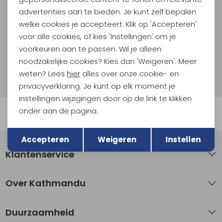
Als bonus ontvang je e-mails met leuke acties, events
advertenties aan te bieden. Je kunt zelf bepalen
en nieuwe collecties!
welke cookies je accepteert. Klik op 'Accepteren'
voor alle cookies, of kies 'Instellingen' om je
Aanmelden
voorkeuren aan te passen. Wil je alleen
noodzakelijke cookies? Kies dan 'Weigeren'. Meer
Hoe we met je data omgaan? Bekijk dit in onze
weten? Lees
hier
alles over onze cookie- en
privacyverklaring.
privacyverklaring. Je kunt op elk moment je
instellingen wijzigingen door op de link te klikken
onder aan de pagina.
Automatisch sparen voor korting
Terug
Opslaan
Accepteren
Weigeren
Instellen
Klantenservice
Over Kathmandu
Duurzaamheid