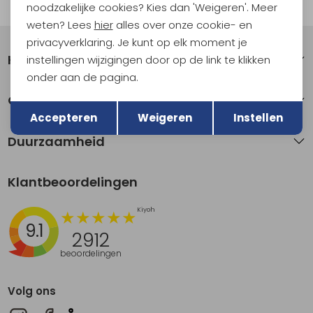
Automatisch sparen voor korting
noodzakelijke cookies? Kies dan 'Weigeren'. Meer
weten? Lees
hier
alles over onze cookie- en
privacyverklaring. Je kunt op elk moment je
Klantenservice
instellingen wijzigingen door op de link te klikken
onder aan de pagina.
Terug
Over Kathmandu
Opslaan
Accepteren
Weigeren
Instellen
Duurzaamheid
Klantbeoordelingen
9.1
2912
beoordelingen
Volg ons