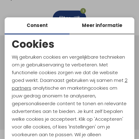
Schoenonderhoud
Bagagezakken en Tonnen
Wandelstokken en Gamaschen
Kampeermeubels
Pof, Pofzakken en Training
Wandelschoenen Heren
Skibroeken
Expeditie accessoires
Expeditie jassen
Fietsbroeken
Expeditie accessoires
1
filter
Rugzak accessoires
Cadeaus en Diensten
Wassen
Klimtouw en Bandsling
Sokken
Fietsbroeken
Expeditie broeken
Consent
Meer informatie
Ijsklimmen en Stijgijzers
Drinksysteem
Expeditie broeken
Cookies
Noodzakelijke cookies
Sneeuwwandelen
Wandelstokken en Gamaschen
Meld je aan voor Kathmandu
Hoogtepunten
Wij gebruiken cookies en vergelijkbare technieken
Personalisatie cookies
Zonnebrillen
om je gebruikservaring te verbeteren. Met
En spaar voor 5% korting op je nieuwe outdoorgear!
Als bonus ontvang je e-mails met leuke acties, events
functionele cookies zorgen we dat de website
Analytische cookies
en nieuwe collecties!
goed werkt. Daarnaast gebruiken wij samen met
2
Marketing cookies
partners
analytische en marketingcookies om
Aanmelden
jouw gedrag anoniem te analyseren,
gepersonaliseerde content te tonen en relevante
Hoe we met je data omgaan? Bekijk dit in onze
advertenties aan te bieden. Je kunt zelf bepalen
privacyverklaring.
welke cookies je accepteert. Klik op 'Accepteren'
voor alle cookies, of kies 'Instellingen' om je
voorkeuren aan te passen. Wil je alleen