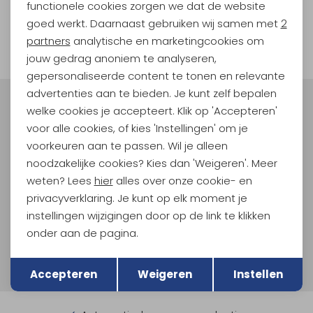
functionele cookies zorgen we dat de website
Analytische cookies
goed werkt. Daarnaast gebruiken wij samen met
2
1
Marketing cookies
filter
partners
analytische en marketingcookies om
jouw gedrag anoniem te analyseren,
gepersonaliseerde content te tonen en relevante
advertenties aan te bieden. Je kunt zelf bepalen
Meld je aan voor Kathmandu
welke cookies je accepteert. Klik op 'Accepteren'
Hoogtepunten
voor alle cookies, of kies 'Instellingen' om je
voorkeuren aan te passen. Wil je alleen
En spaar voor 5% korting op je nieuwe outdoorgear!
Als bonus ontvang je e-mails met leuke acties, events
noodzakelijke cookies? Kies dan 'Weigeren'. Meer
en nieuwe collecties!
weten? Lees
hier
alles over onze cookie- en
privacyverklaring. Je kunt op elk moment je
Aanmelden
instellingen wijzigingen door op de link te klikken
onder aan de pagina.
Hoe we met je data omgaan? Bekijk dit in onze
Terug
Opslaan
privacyverklaring.
Accepteren
Weigeren
Instellen