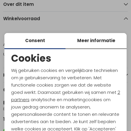
Over dit item
Winkelvoorraad
S
Consent
Meer informatie
Amsterdam
1
Utrecht
1
Cookies
Noodzakelijke cookies
Wij gebruiken cookies en vergelijkbare technieken
Kenmerken
Personalisatie cookies
om je gebruikservaring te verbeteren. Met
functionele cookies zorgen we dat de website
Analytische cookies
Gerelateerde producten
Nieuw
Nieuw
goed werkt. Daarnaast gebruiken wij samen met
2
Marketing cookies
partners
analytische en marketingcookies om
Berghaus
Berghaus
jouw gedrag anoniem te analyseren,
Butterwick Jacket Gry
Staindrop Hike Jacket Black
gepersonaliseerde content te tonen en relevante
129,95
84,95
advertenties aan te bieden. Je kunt zelf bepalen
welke cookies je accepteert. Klik op 'Accepteren'