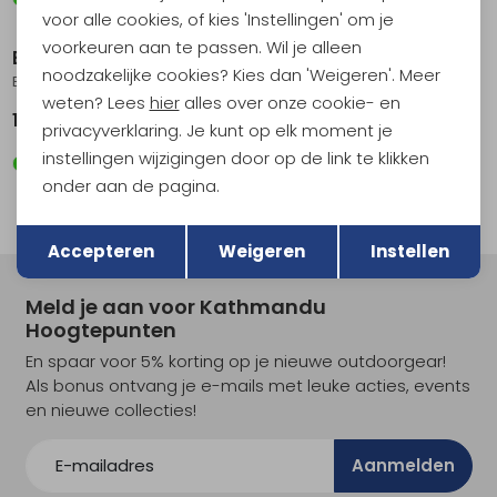
Nieuw
voor alle cookies, of kies 'Instellingen' om je
voorkeuren aan te passen. Wil je alleen
Berghaus
Berghaus
noodzakelijke cookies? Kies dan 'Weigeren'. Meer
Butterwick Jacket Dark Green
Asterby IA Jacket Jet Black/Cavern
weten? Lees
hier
alles over onze cookie- en
129,95
119,95
privacyverklaring. Je kunt op elk moment je
instellingen wijzigingen door op de link te klikken
onder aan de pagina.
Terug
Opslaan
Accepteren
Weigeren
Instellen
Meld je aan voor Kathmandu
Hoogtepunten
En spaar voor 5% korting op je nieuwe outdoorgear!
Als bonus ontvang je e-mails met leuke acties, events
en nieuwe collecties!
Aanmelden