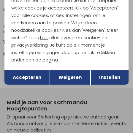
advertenties aan te bieden. Je kunt zelf bepalen
welke cookies je accepteert. Klik op 'Accepteren'
Sale
voor alle cookies, of kies 'Instellingen' om je
voorkeuren aan te passen. Wil je alleen
Arc'teryx
Arc'teryx
noodzakelijke cookies? Kies dan 'Weigeren'. Meer
Kyanite Pullover Hoody Black
Kyanite Pullover Hoody Black Sapphire
weten? Lees
hier
alles over onze cookie- en
179,95
89,95
179,95
privacyverklaring. Je kunt op elk moment je
instellingen wijzigingen door op de link te klikken
onder aan de pagina.
1
Terug
Opslaan
filter
Accepteren
Weigeren
Instellen
Meld je aan voor Kathmandu
Hoogtepunten
En spaar voor 5% korting op je nieuwe outdoorgear!
Als bonus ontvang je e-mails met leuke acties, events
en nieuwe collecties!