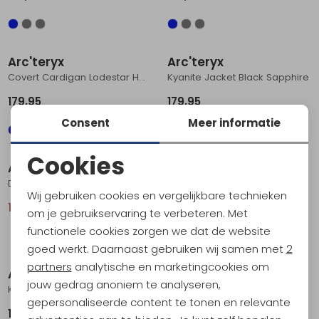
Arc'teryx
Arc'teryx
Covert Cardigan Lodestar Heather
Kyanite Jacket Black Sapphire
179,95
179,95
Consent
Meer informatie
Sale
Cookies
Arc'teryx
Arc'teryx
Noodzakelijke cookies
Delta Hoody Olive Moss / Euphoria
Gamma Jacket Forage
Wij gebruiken cookies en vergelijkbare technieken
Personalisatie cookies
197,95
219,95
279,95
om je gebruikservaring te verbeteren. Met
functionele cookies zorgen we dat de website
Analytische cookies
goed werkt. Daarnaast gebruiken wij samen met
2
Marketing cookies
partners
analytische en marketingcookies om
Arc'teryx
Arc'teryx
jouw gedrag anoniem te analyseren,
Kyanite Lightweight Jacket Black Sapphire
Atom SL Hoody Solitude
gepersonaliseerde content te tonen en relevante
139,95
259,95