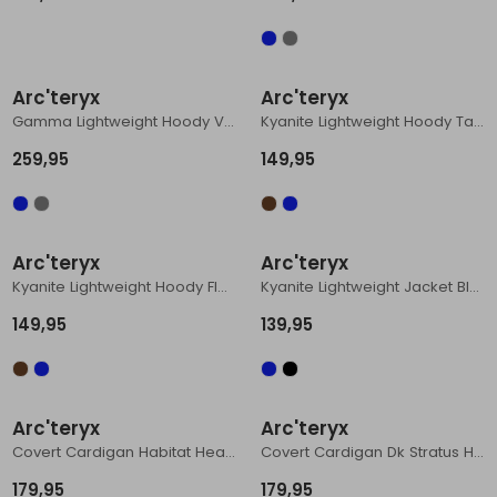
Schoenonderhoud
Bagagezakken en Tonnen
Wandelstokken en Gamaschen
Kampeermeubels
Pof, Pofzakken en Training
Wandelschoenen Heren
Skibroeken
Expeditie accessoires
Expeditie jassen
Fietsbroeken
Expeditie accessoires
Rugzak accessoires
Cadeaus en Diensten
Wassen
Klimtouw en Bandsling
Sokken
Fietsbroeken
Expeditie broeken
Arc'teryx
Arc'teryx
Gamma Lightweight Hoody Void
Kyanite Lightweight Hoody Tatsu
Ijsklimmen en Stijgijzers
Drinksysteem
Expeditie broeken
259,95
149,95
Sneeuwwandelen
Wandelstokken en Gamaschen
Zonnebrillen
Arc'teryx
Arc'teryx
Kyanite Lightweight Hoody Fluidity
Kyanite Lightweight Jacket Black
149,95
139,95
Arc'teryx
Arc'teryx
Covert Cardigan Habitat Heather
Covert Cardigan Dk Stratus Hthr / Blk Sapphire
179,95
179,95