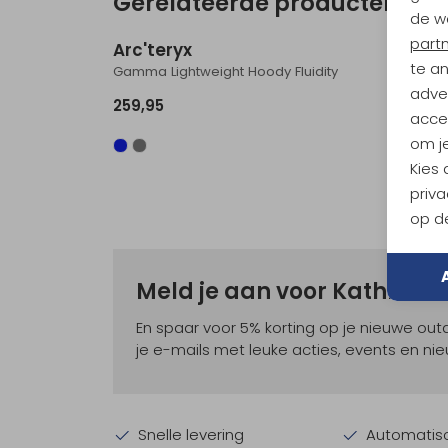
Gerelateerde producten
de w
part
Arc'teryx
Arc't
te a
Gamma Lightweight Hoody Fluidity
Kyanite
adver
259,95
139,95
accep
om je
Kies
priva
op de
Meld je aan voor Kathma
En spaar voor 5% korting op je nieuwe ou
je e-mails met leuke acties, events en nie
Snelle levering
Automatisc