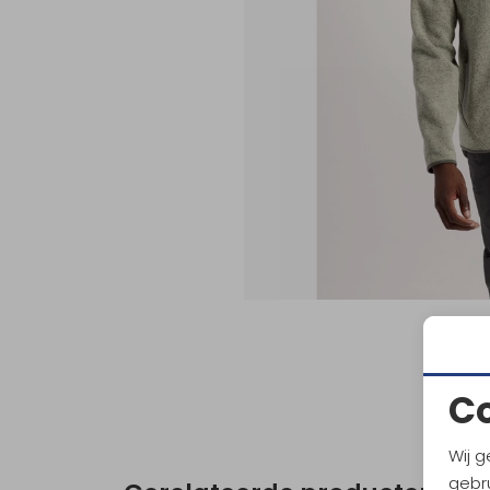
C
Wij g
gebru