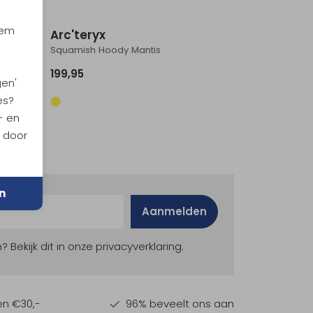
iem
Arc'teryx
y
Squamish Hoody Mantis
199,95
gen'
es?
- en
n door
n
Aanmelden
ekijk dit in onze privacyverklaring.
en €30,-
96% beveelt ons aan