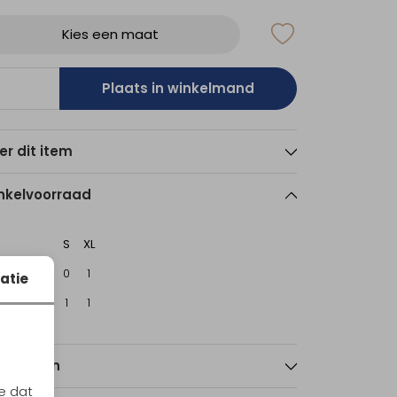
Kies een maat
Plaats in winkelmand
er dit item
nkelvoorraad
S
XL
sterdam
0
1
atie
echt
1
1
nmerken
e dat