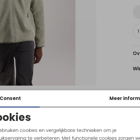
Ov
Wi
Am
Consent
Meer inform
Utr
ookies
Noodzakelijke cookies
Personalisatie cookies
Ke
ebruiken cookies en vergelijkbare technieken om je
ikservaring te verbeteren. Met functionele cookies zorgen w
Analytische cookies
Marketing cookies