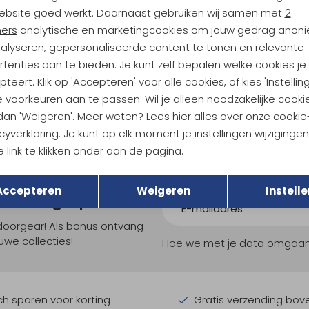
ebsite goed werkt. Daarnaast gebruiken wij samen met
2
ners
analytische en marketingcookies om jouw gedrag anon
eryx
Arc'teryx
nalyseren, gepersonaliseerde content te tonen en relevante
 Lightweight Jacket Black
Kyanite Lightweight Hoody Fluidit
tenties aan te bieden. Je kunt zelf bepalen welke cookies je
149,95
teert. Klik op 'Accepteren' voor alle cookies, of kies 'Instellin
 voorkeuren aan te passen. Wil je alleen noodzakelijke cooki
 dan 'Weigeren'. Meer weten? Lees
hier
alles over onze cookie
cyverklaring. Je kunt op elk moment je instellingen wijziginge
 link te klikken onder aan de pagina.
Terug
Opslaan
Accepteren
Weigeren
Instelle
ndu Hoogtepunten
tdoorgear! Als bonus ontvang
uwe collecties!
Hoe we met je data omgaan? B
h sparen voor korting
Gratis verzending bov