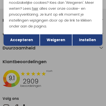
Automatisch sparen voor korting
noodzakelijke cookies? Kies dan 'Weigeren'. Meer
weten? Lees
hier
alles over onze cookie- en
privacyverklaring. Je kunt op elk moment je
Klantenservice
instellingen wijzigingen door op de link te klikken
onder aan de pagina.
Terug
Over Kathmandu
Opslaan
Accepteren
Weigeren
Instellen
Duurzaamheid
Klantbeoordelingen
9.1
2909
beoordelingen
Volg ons