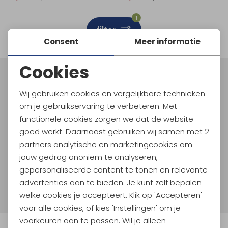
Schoenonderhoud
Bagagezakken en Tonnen
Wandelstokken en Gamaschen
Kampeermeubels
Pof, Pofzakken en Training
Wandelschoenen Heren
Skibroeken
Expeditie accessoires
Expeditie jassen
Fietsbroeken
Expeditie accessoires
1
filter
Rugzak accessoires
Cadeaus en Diensten
Wassen
Klimtouw en Bandsling
Sokken
Fietsbroeken
Expeditie broeken
Consent
Meer informatie
Ijsklimmen en Stijgijzers
Drinksysteem
Expeditie broeken
Cookies
Noodzakelijke cookies
Sneeuwwandelen
Wandelstokken en Gamaschen
Meld je aan voor Kathmandu
Hoogtepunten
Wij gebruiken cookies en vergelijkbare technieken
Personalisatie cookies
Zonnebrillen
om je gebruikservaring te verbeteren. Met
En spaar voor 5% korting op je nieuwe outdoorgear!
Als bonus ontvang je e-mails met leuke acties, events
functionele cookies zorgen we dat de website
Analytische cookies
en nieuwe collecties!
goed werkt. Daarnaast gebruiken wij samen met
2
Marketing cookies
partners
analytische en marketingcookies om
Aanmelden
jouw gedrag anoniem te analyseren,
gepersonaliseerde content te tonen en relevante
Hoe we met je data omgaan? Bekijk dit in onze
advertenties aan te bieden. Je kunt zelf bepalen
privacyverklaring.
welke cookies je accepteert. Klik op 'Accepteren'
voor alle cookies, of kies 'Instellingen' om je
voorkeuren aan te passen. Wil je alleen