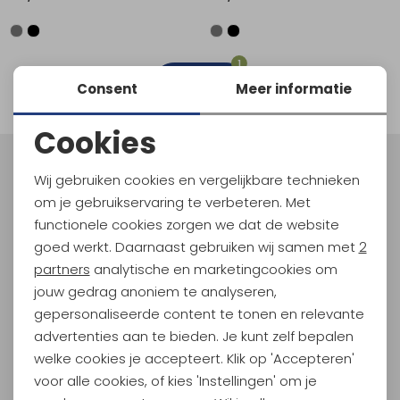
Schoenonderhoud
Bagagezakken en Tonnen
Wandelstokken en Gamaschen
Kampeermeubels
Pof, Pofzakken en Training
Wandelschoenen Heren
Skibroeken
Expeditie accessoires
Expeditie jassen
Fietsbroeken
Expeditie accessoires
Rugzak accessoires
Cadeaus en Diensten
Wassen
Klimtouw en Bandsling
Sokken
Fietsbroeken
Expeditie broeken
1
filter
Consent
Meer informatie
Ijsklimmen en Stijgijzers
Drinksysteem
Expeditie broeken
Cookies
Sneeuwwandelen
Wandelstokken en Gamaschen
Noodzakelijke cookies
Meld je aan voor Kathmandu
Wij gebruiken cookies en vergelijkbare technieken
Zonnebrillen
Hoogtepunten
Personalisatie cookies
om je gebruikservaring te verbeteren. Met
En spaar voor 5% korting op je nieuwe outdoorgear!
functionele cookies zorgen we dat de website
Analytische cookies
Als bonus ontvang je e-mails met leuke acties, events
goed werkt. Daarnaast gebruiken wij samen met
2
en nieuwe collecties!
Marketing cookies
partners
analytische en marketingcookies om
jouw gedrag anoniem te analyseren,
Aanmelden
gepersonaliseerde content te tonen en relevante
advertenties aan te bieden. Je kunt zelf bepalen
Hoe we met je data omgaan? Bekijk dit in onze
welke cookies je accepteert. Klik op 'Accepteren'
privacyverklaring.
voor alle cookies, of kies 'Instellingen' om je