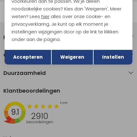
voorkeuren aan te passen. Wil je alleen
noodzakelijke cookies? Kies dan 'Weigeren'. Meer
Automatisch sparen voor korting
weten? Lees
hier
alles over onze cookie- en
privacyverklaring. Je kunt op elk moment je
instellingen wijzigingen door op de link te klikken
Klantenservice
onder aan de pagina.
Terug
Opslaan
Over Kathmandu
Accepteren
Weigeren
Instellen
Duurzaamheid
Klantbeoordelingen
9.1
2910
beoordelingen