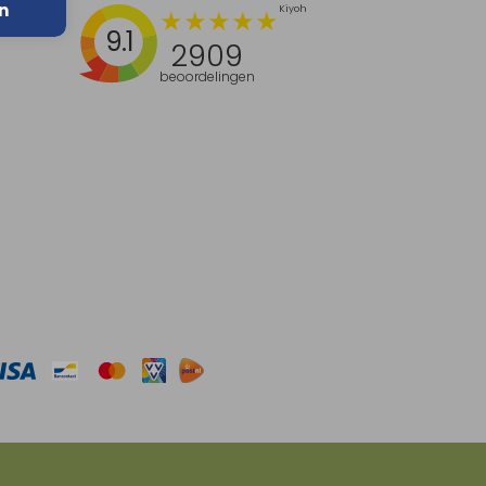
n
9.1
2909
beoordelingen