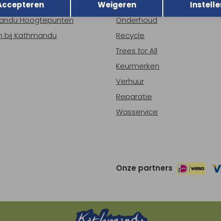
Accepteren
Weigeren
Instelle
ns
Nieuws
andu Hoogtepunten
Onderhoud
 bij Kathmandu
Recycle
Trees for All
Keurmerken
Verhuur
Reparatie
Wasservice
Onze partners