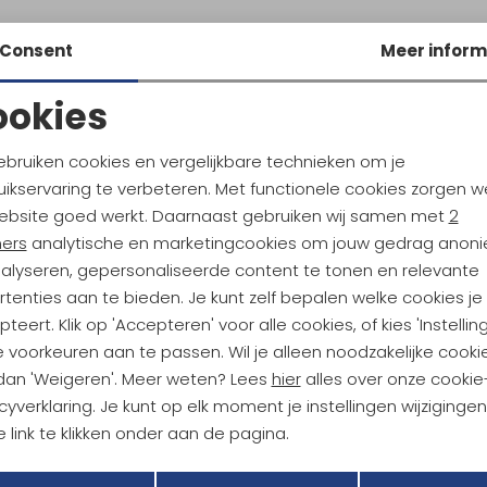
Consent
Meer inform
ookies
Noodzakelijke cookies
Personalisatie cookies
ebruiken cookies en vergelijkbare technieken om je
ikservaring te verbeteren. Met functionele cookies zorgen w
Analytische cookies
Marketing cookies
ebsite goed werkt. Daarnaast gebruiken wij samen met
2
ndu Hoogtepunten
ners
analytische en marketingcookies om jouw gedrag anon
tdoorgear! Als bonus ontvang
nalyseren, gepersonaliseerde content te tonen en relevante
uwe collecties!
Hoe we met je data omgaan? B
tenties aan te bieden. Je kunt zelf bepalen welke cookies je
teert. Klik op 'Accepteren' voor alle cookies, of kies 'Instellin
 voorkeuren aan te passen. Wil je alleen noodzakelijke cooki
h sparen voor korting
Gratis verzending bov
 dan 'Weigeren'. Meer weten? Lees
hier
alles over onze cookie
cyverklaring. Je kunt op elk moment je instellingen wijziginge
 link te klikken onder aan de pagina.
r Kathmandu
Duurzaamheid
Terug
Opslaan