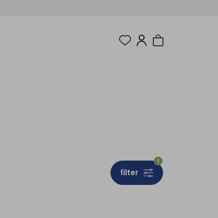
1
filter