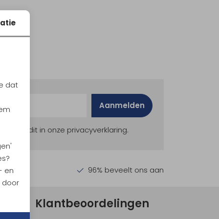
atie
e dat
Aanmelden
iem
ekijk dit in onze privacyverklaring.
gen'
es?
en €30,-
96% beveelt ons aan
- en
n door
Klantbeoordelingen