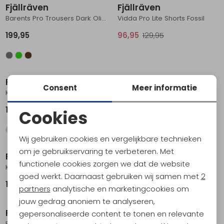
Fjällräven
Fjällräven
Barents Pro Trousers Dark Olive
Vidda Pro Lite Shorts Fossil
199,95
96,95
129,95
Fjällräven
Fjällräven
Consent
Meer informatie
Karl Pro Zip off trousers Darkgrey
Abisko Midsummer Zip Off Trousers Savanna-Light Olive
189,95
209,95
Cookies
Noodzakelijke cookies
Wij gebruiken cookies en vergelijkbare technieken
Personalisatie cookies
om je gebruikservaring te verbeteren. Met
Fjällräven
Fjällräven
functionele cookies zorgen we dat de website
Analytische cookies
Kaipak Trousers Regular Black
Vidda Pro Lite Trousers Long Indigo Blue
goed werkt. Daarnaast gebruiken wij samen met
2
179,95
189,95
Marketing cookies
partners
analytische en marketingcookies om
jouw gedrag anoniem te analyseren,
Fjällräven
Fjällräven
gepersonaliseerde content te tonen en relevante
Barents Pro Trousers Dark Grey
Karl Pro Trousers Dark grey