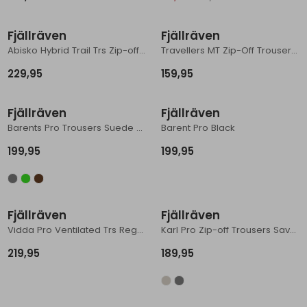
Schoenonderhoud
Bagagezakken en Tonnen
Wandelstokken en Gamaschen
Kampeermeubels
Pof, Pofzakken en Training
Wandelschoenen Heren
Skibroeken
Expeditie accessoires
Expeditie jassen
Fietsbroeken
Expeditie accessoires
Fjällräven
Fjällräven
Rugzak accessoires
Cadeaus en Diensten
Wassen
Klimtouw en Bandsling
Sokken
Fietsbroeken
Expeditie broeken
Abisko Hybrid Trail Trs Zip-off Regular Laurel Green
Travellers MT Zip-Off Trousers Dark grey
229,95
159,95
Ijsklimmen en Stijgijzers
Drinksysteem
Expeditie broeken
Sneeuwwandelen
Wandelstokken en Gamaschen
Fjällräven
Fjällräven
Barents Pro Trousers Suede Brown
Barent Pro Black
Zonnebrillen
199,95
199,95
Fjällräven
Fjällräven
Vidda Pro Ventilated Trs Regular Suede Brown-Dark Olive
Karl Pro Zip-off Trousers Savanna
219,95
189,95
Sale