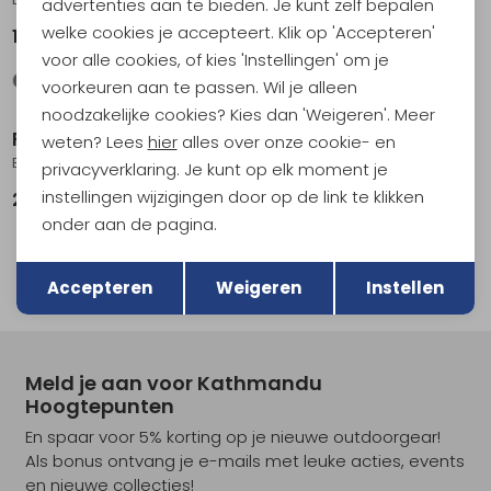
advertenties aan te bieden. Je kunt zelf bepalen
welke cookies je accepteert. Klik op 'Accepteren'
199,95
174,95
voor alle cookies, of kies 'Instellingen' om je
voorkeuren aan te passen. Wil je alleen
noodzakelijke cookies? Kies dan 'Weigeren'. Meer
Fjällräven
weten? Lees
hier
alles over onze cookie- en
Barents pro winter trousers Dark grey
privacyverklaring. Je kunt op elk moment je
instellingen wijzigingen door op de link te klikken
234,95
onder aan de pagina.
1
Terug
Opslaan
filter
Accepteren
Weigeren
Instellen
Meld je aan voor Kathmandu
Hoogtepunten
En spaar voor 5% korting op je nieuwe outdoorgear!
Als bonus ontvang je e-mails met leuke acties, events
en nieuwe collecties!