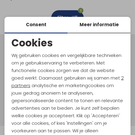
Schoenonderhoud
Bagagezakken en Tonnen
Wandelstokken en Gamaschen
Kampeermeubels
Pof, Pofzakken en Training
Wandelschoenen Heren
Skibroeken
Expeditie accessoires
Expeditie jassen
Fietsbroeken
Expeditie accessoires
1
filter
Rugzak accessoires
Cadeaus en Diensten
Wassen
Klimtouw en Bandsling
Sokken
Fietsbroeken
Expeditie broeken
Consent
Meer informatie
Ijsklimmen en Stijgijzers
Drinksysteem
Expeditie broeken
Cookies
Noodzakelijke cookies
Sneeuwwandelen
Wandelstokken en Gamaschen
Meld je aan voor Kathmandu
Hoogtepunten
Wij gebruiken cookies en vergelijkbare technieken
Personalisatie cookies
Zonnebrillen
om je gebruikservaring te verbeteren. Met
En spaar voor 5% korting op je nieuwe outdoorgear!
Als bonus ontvang je e-mails met leuke acties, events
functionele cookies zorgen we dat de website
Analytische cookies
en nieuwe collecties!
goed werkt. Daarnaast gebruiken wij samen met
2
Marketing cookies
partners
analytische en marketingcookies om
Aanmelden
jouw gedrag anoniem te analyseren,
gepersonaliseerde content te tonen en relevante
Hoe we met je data omgaan? Bekijk dit in onze
advertenties aan te bieden. Je kunt zelf bepalen
privacyverklaring.
welke cookies je accepteert. Klik op 'Accepteren'
voor alle cookies, of kies 'Instellingen' om je
voorkeuren aan te passen. Wil je alleen