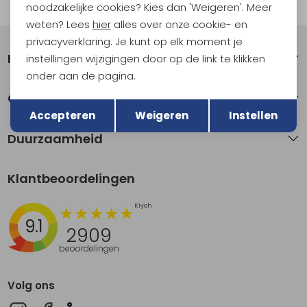
Automatisch sparen voor korting
noodzakelijke cookies? Kies dan 'Weigeren'. Meer
weten? Lees
hier
alles over onze cookie- en
privacyverklaring. Je kunt op elk moment je
Klantenservice
instellingen wijzigingen door op de link te klikken
onder aan de pagina.
Terug
Over Kathmandu
Opslaan
Accepteren
Weigeren
Instellen
Duurzaamheid
Klantbeoordelingen
9.1
2909
beoordelingen
Volg ons