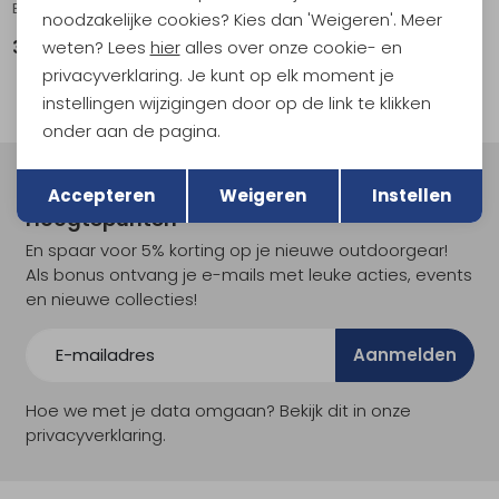
Eden Flexfit Navy
Club Piqué Light Grey
noodzakelijke cookies? Kies dan 'Weigeren'. Meer
weten? Lees
hier
alles over onze cookie- en
39,99
69,95
privacyverklaring. Je kunt op elk moment je
instellingen wijzigingen door op de link te klikken
onder aan de pagina.
Terug
Opslaan
Meld je aan voor Kathmandu
Accepteren
Weigeren
Instellen
Hoogtepunten
En spaar voor 5% korting op je nieuwe outdoorgear!
Als bonus ontvang je e-mails met leuke acties, events
en nieuwe collecties!
Aanmelden
Hoe we met je data omgaan? Bekijk dit in onze
privacyverklaring.