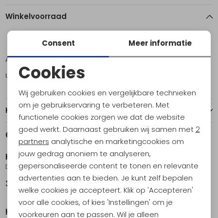
Winkelvoorraad
Consent
Meer informatie
L
Amsterdam
1
Cookies
Utrecht
2
Noodzakelijke cookies
Wij gebruiken cookies en vergelijkbare technieken
Personalisatie cookies
om je gebruikservaring te verbeteren. Met
Kenmerken
functionele cookies zorgen we dat de website
Analytische cookies
goed werkt. Daarnaast gebruiken wij samen met
2
Gerelateerde producten
Marketing cookies
partners
analytische en marketingcookies om
jouw gedrag anoniem te analyseren,
Hatland
Hatland
gepersonaliseerde content te tonen en relevante
Doyle Coral
Emir Linen Blue
advertenties aan te bieden. Je kunt zelf bepalen
34,95
74,99
welke cookies je accepteert. Klik op 'Accepteren'
voor alle cookies, of kies 'Instellingen' om je
Hatland
Hatland
voorkeuren aan te passen. Wil je alleen