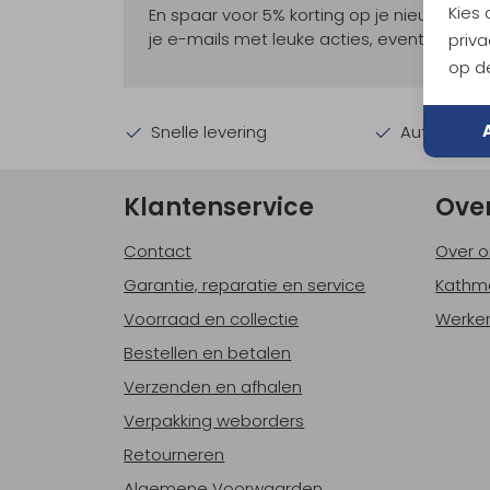
Kies
En spaar voor 5% korting op je nieuwe ou
je e-mails met leuke acties, events en nie
priva
op de
Snelle levering
Automatisc
Klantenservice
Ove
Contact
Over o
Garantie, reparatie en service
Kathm
Voorraad en collectie
Werken
Bestellen en betalen
Verzenden en afhalen
Verpakking weborders
Retourneren
Algemene Voorwaarden