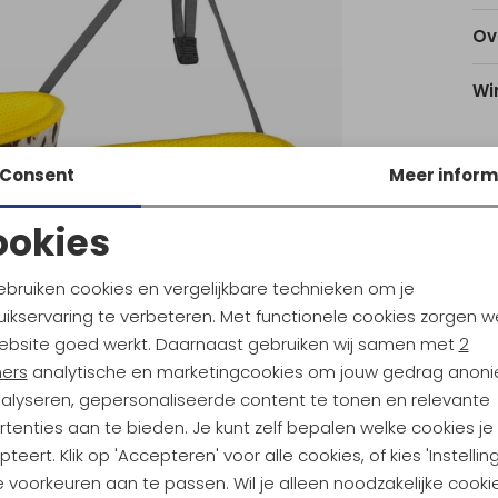
Ov
Wi
Consent
Meer inform
Utr
ookies
Noodzakelijke cookies
Personalisatie cookies
Ke
ebruiken cookies en vergelijkbare technieken om je
ikservaring te verbeteren. Met functionele cookies zorgen w
Analytische cookies
Marketing cookies
ebsite goed werkt. Daarnaast gebruiken wij samen met
2
ners
analytische en marketingcookies om jouw gedrag anon
nalyseren, gepersonaliseerde content te tonen en relevante
tenties aan te bieden. Je kunt zelf bepalen welke cookies je
teert. Klik op 'Accepteren' voor alle cookies, of kies 'Instellin
ndu Hoogtepunten
 voorkeuren aan te passen. Wil je alleen noodzakelijke cooki