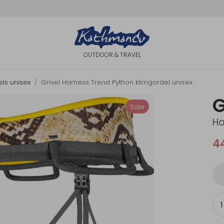
OUTDOOR & TRAVEL
els unisex
Grivel Harness Trend Python klimgordel unisex
G
Sale
Ha
4