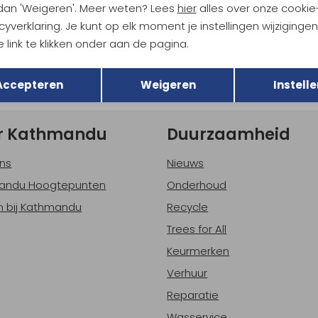
 dan 'Weigeren'. Meer weten? Lees
hier
alles over onze cookie
tdoorgear! Als bonus ontvang
uwe collecties!
cyverklaring. Je kunt op elk moment je instellingen wijziginge
Hoe we met je data omgaan? B
 link te klikken onder aan de pagina.
Terug
Opslaan
Accepteren
Weigeren
Instelle
h sparen voor korting
Gratis verzending bov
r Kathmandu
Duurzaamheid
ns
Nieuws
andu Hoogtepunten
Onderhoud
 bij Kathmandu
Recycle
Trees for All
Keurmerken
Verhuur
Reparatie
Wasservice