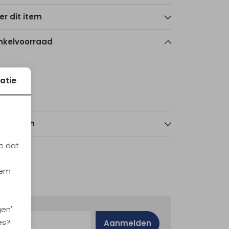
er dit item
nkelvoorraad
S
atie
echt
2
nmerken
e dat
iem
gen'
es?
Aanmelden