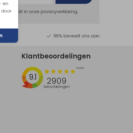
- en
n door
ekijk dit in onze privacyverklaring.
n
en €30,-
96% beveelt ons aan
Klantbeoordelingen
9.1
2909
beoordelingen