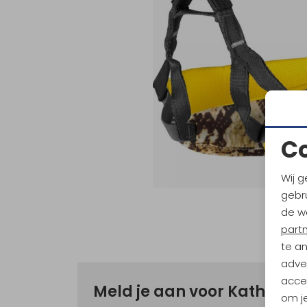
C
Wij g
gebru
de w
part
te a
adver
accep
Meld je aan voor Kathma
om je