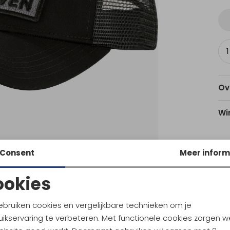
Ov
Wi
Consent
Meer inform
Utr
ookies
Noodzakelijke cookies
Personalisatie cookies
Ke
ebruiken cookies en vergelijkbare technieken om je
ikservaring te verbeteren. Met functionele cookies zorgen w
Analytische cookies
Marketing cookies