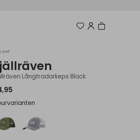
n pet
jällräven
ällräven Långtradarkeps Black
4,95
eurvarianten