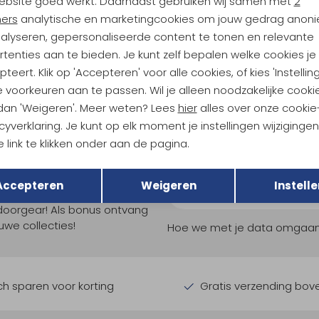
ebsite goed werkt. Daarnaast gebruiken wij samen met
2
räven
Fjällräven
ners
analytische en marketingcookies om jouw gedrag anon
Lite Cap Breeze Blue
Vardag Bucket Hat Laurel Green
nalyseren, gepersonaliseerde content te tonen en relevante
59,95
tenties aan te bieden. Je kunt zelf bepalen welke cookies je
teert. Klik op 'Accepteren' voor alle cookies, of kies 'Instellin
 voorkeuren aan te passen. Wil je alleen noodzakelijke cooki
 dan 'Weigeren'. Meer weten? Lees
hier
alles over onze cookie
cyverklaring. Je kunt op elk moment je instellingen wijziginge
 link te klikken onder aan de pagina.
Terug
Opslaan
ndu Hoogtepunten
Accepteren
Weigeren
Instelle
tdoorgear! Als bonus ontvang
uwe collecties!
Hoe we met je data omgaan? B
h sparen voor korting
Gratis verzending bov