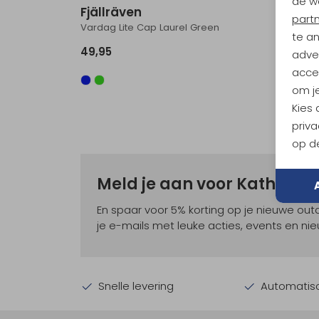
de w
Fjällräven
Fjäll
part
Vardag Lite Cap Laurel Green
Vardag 
te a
49,95
49,95
adver
accep
om je
Kies
priva
op de
Meld je aan voor Kathma
En spaar voor 5% korting op je nieuwe ou
je e-mails met leuke acties, events en nie
Snelle levering
Automatisc