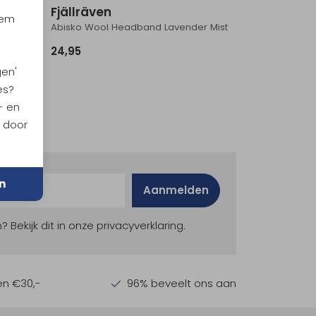
Fjällräven
iem
Abisko Wool Headband Lavender Mist
24,95
gen'
es?
- en
n door
n
Aanmelden
ekijk dit in onze privacyverklaring.
en €30,-
96% beveelt ons aan