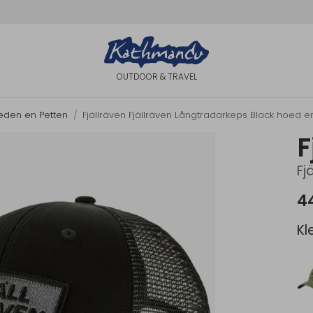
OUTDOOR & TRAVEL
eden en Petten
Fjällräven Fjällräven Långtradarkeps Black hoed e
F
Fj
4
Kl