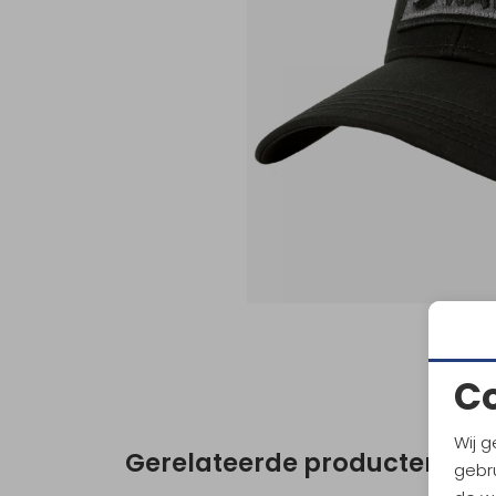
C
Wij g
Gerelateerde producten
gebru