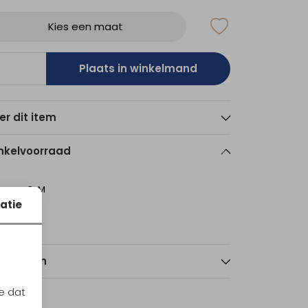
Kies een maat
Plaats in winkelmand
er dit item
nkelvoorraad
S-M
atie
echt
2
nmerken
e dat