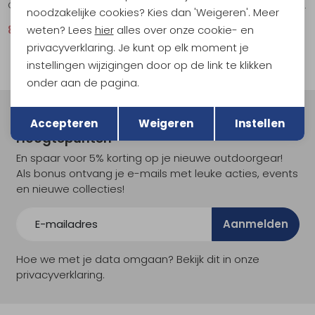
Övik Hemp Camp Shirt SS Women's Mountain Blue
Hemp Blend T-shirt Women's Suede Brown
noodzakelijke cookies? Kies dan 'Weigeren'. Meer
weten? Lees
hier
alles over onze cookie- en
81,95
109,95
44,95
59,95
privacyverklaring. Je kunt op elk moment je
instellingen wijzigingen door op de link te klikken
onder aan de pagina.
Terug
Opslaan
Meld je aan voor Kathmandu
Accepteren
Weigeren
Instellen
Hoogtepunten
En spaar voor 5% korting op je nieuwe outdoorgear!
Als bonus ontvang je e-mails met leuke acties, events
en nieuwe collecties!
Aanmelden
Hoe we met je data omgaan? Bekijk dit in onze
privacyverklaring.