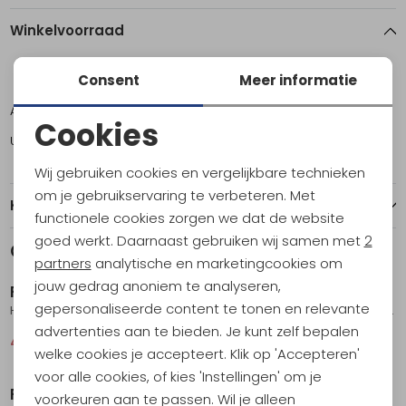
Winkelvoorraad
Consent
Meer informatie
M
XL
Amsterdam
0
1
Cookies
Utrecht
1
0
Noodzakelijke cookies
Wij gebruiken cookies en vergelijkbare technieken
Personalisatie cookies
om je gebruikservaring te verbeteren. Met
Kenmerken
functionele cookies zorgen we dat de website
Analytische cookies
goed werkt. Daarnaast gebruiken wij samen met
2
Gerelateerde producten
Sale
Sale
Marketing cookies
partners
analytische en marketingcookies om
jouw gedrag anoniem te analyseren,
Fjällräven
Fjällräven
gepersonaliseerde content te tonen en relevante
High Coast Cool T-shirt Women's Dark Grey
Övik Lite Flannel Shirt Women's Lavender Mist-Eggshell
advertenties aan te bieden. Je kunt zelf bepalen
44,95
59,95
74,95
99,95
welke cookies je accepteert. Klik op 'Accepteren'
Sale
Sale
voor alle cookies, of kies 'Instellingen' om je
Fjällräven
Fjällräven
voorkeuren aan te passen. Wil je alleen